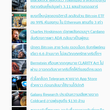
BlackRock ลุยเปิดตัว Tokenized สำหรับกองทุน
ตลาดเงินยุโรปมูลค่า 3.11 แสนล้านดอลลาร์
แบงก์ใหญ่สุดของอิตาลี ลดสัดส่วน Bitcoin ETF
ลง 99% หันลงทุน ใน Ethereum แทนถึง 3 เท่า
Charles Hoskinson ปลุกพลังคอมมูฯ Cardano
ลั่นต้องการพา ADA กลับมาเป็นผู้ชนะ
นักขุด Bitcoin สาย Solo เจอบล็อก รับทรัพย์คน
เดียว 6.6 ล้านบาท ไม่สนวิกฤตศรัทธาคริปโทฯ
Bernstein เตือนหากกฎหมาย CLARITY Act ไม่
ผ่าน อาจกดดันราคาคริปโตให้ดิ่งลงอีกระลอก
ทั่วโลกช็อก Telegram หายจาก App Store
ชั่วคราว ก่อนกลับมาใช้งานได้ปกติ
Galaxy Research ประเมินความเสียหายจาก
Coldcard อาจพุ่งสูงถึง $130 ล้าน