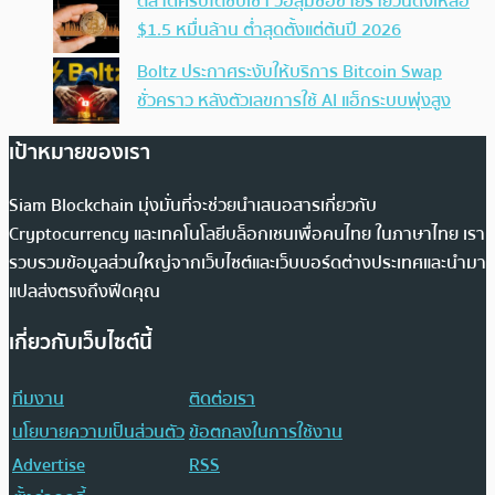
ตลาดคริปโตซบเซา วอลุ่มซื้อขายรายวันดิ่งเหลือ
$1.5 หมื่นล้าน ต่ำสุดตั้งแต่ต้นปี 2026
Boltz ประกาศระงับให้บริการ Bitcoin Swap
ชั่วคราว หลังตัวเลขการใช้ AI แฮ็กระบบพุ่งสูง
เป้าหมายของเรา
Siam Blockchain มุ่งมั่นที่จะช่วยนำเสนอสารเกี่ยวกับ
Cryptocurrency และเทคโนโลยีบล็อกเชนเพื่อคนไทย ในภาษาไทย เรา
รวบรวมข้อมูลส่วนใหญ่จากเว็บไซต์และเว็บบอร์ดต่างประเทศและนำมา
แปลส่งตรงถึงฟีดคุณ
เกี่ยวกับเว็บไซต์นี้
ทีมงาน
ติดต่อเรา
นโยบายความเป็นส่วนตัว
ข้อตกลงในการใช้งาน
Advertise
RSS