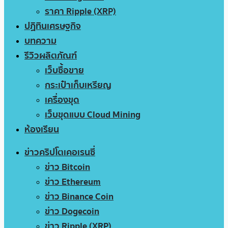
ราคา Ripple (XRP)
ปฏิทินเศรษฐกิจ
บทความ
รีวิวผลิตภัณฑ์
เว็บซื้อขาย
กระเป๋าเก็บเหรียญ
เครื่องขุด
เว็บขุดแบบ Cloud Mining
ห้องเรียน
ข่าวคริปโตเคอเรนซี่
ข่าว Bitcoin
ข่าว Ethereum
ข่าว Binance Coin
ข่าว Dogecoin
ข่าว Ripple (XRP)