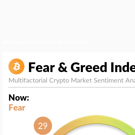
สภาวะตลาด (ความกลัว vs ความโลภ)