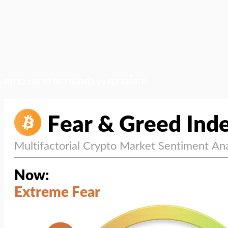
สภาวะตลาด (ความกลัว vs ความโลภ)