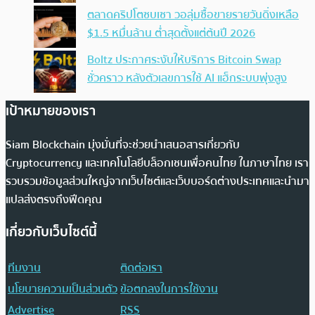
ตลาดคริปโตซบเซา วอลุ่มซื้อขายรายวันดิ่งเหลือ
$1.5 หมื่นล้าน ต่ำสุดตั้งแต่ต้นปี 2026
Boltz ประกาศระงับให้บริการ Bitcoin Swap
ชั่วคราว หลังตัวเลขการใช้ AI แฮ็กระบบพุ่งสูง
เป้าหมายของเรา
Siam Blockchain มุ่งมั่นที่จะช่วยนำเสนอสารเกี่ยวกับ
Cryptocurrency และเทคโนโลยีบล็อกเชนเพื่อคนไทย ในภาษาไทย เรา
รวบรวมข้อมูลส่วนใหญ่จากเว็บไซต์และเว็บบอร์ดต่างประเทศและนำมา
แปลส่งตรงถึงฟีดคุณ
เกี่ยวกับเว็บไซต์นี้
ทีมงาน
ติดต่อเรา
นโยบายความเป็นส่วนตัว
ข้อตกลงในการใช้งาน
Advertise
RSS