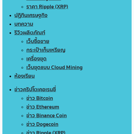
ราคา Ripple (XRP)
ปฏิทินเศรษฐกิจ
บทความ
รีวิวผลิตภัณฑ์
เว็บซื้อขาย
กระเป๋าเก็บเหรียญ
เครื่องขุด
เว็บขุดแบบ Cloud Mining
ห้องเรียน
ข่าวคริปโตเคอเรนซี่
ข่าว Bitcoin
ข่าว Ethereum
ข่าว Binance Coin
ข่าว Dogecoin
ข่าว Ripple (XRP)