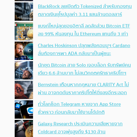
BlackRock ลุยเปิดตัว Tokenized สำหรับกองทุน
ตลาดเงินยุโรปมูลค่า 3.11 แสนล้านดอลลาร์
แบงก์ใหญ่สุดของอิตาลี ลดสัดส่วน Bitcoin ETF
ลง 99% หันลงทุน ใน Ethereum แทนถึง 3 เท่า
Charles Hoskinson ปลุกพลังคอมมูฯ Cardano
ลั่นต้องการพา ADA กลับมาเป็นผู้ชนะ
นักขุด Bitcoin สาย Solo เจอบล็อก รับทรัพย์คน
เดียว 6.6 ล้านบาท ไม่สนวิกฤตศรัทธาคริปโทฯ
Bernstein เตือนหากกฎหมาย CLARITY Act ไม่
ผ่าน อาจกดดันราคาคริปโตให้ดิ่งลงอีกระลอก
ทั่วโลกช็อก Telegram หายจาก App Store
ชั่วคราว ก่อนกลับมาใช้งานได้ปกติ
Galaxy Research ประเมินความเสียหายจาก
Coldcard อาจพุ่งสูงถึง $130 ล้าน