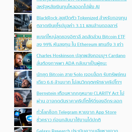
สหรัฐหลังเงินทุนไหลออกไปฝั่ง AI
BlackRock ลุยเปิดตัว Tokenized สำหรับกองทุน
ตลาดเงินยุโรปมูลค่า 3.11 แสนล้านดอลลาร์
แบงก์ใหญ่สุดของอิตาลี ลดสัดส่วน Bitcoin ETF
ลง 99% หันลงทุน ใน Ethereum แทนถึง 3 เท่า
Charles Hoskinson ปลุกพลังคอมมูฯ Cardano
ลั่นต้องการพา ADA กลับมาเป็นผู้ชนะ
นักขุด Bitcoin สาย Solo เจอบล็อก รับทรัพย์คน
เดียว 6.6 ล้านบาท ไม่สนวิกฤตศรัทธาคริปโทฯ
Bernstein เตือนหากกฎหมาย CLARITY Act ไม่
ผ่าน อาจกดดันราคาคริปโตให้ดิ่งลงอีกระลอก
ทั่วโลกช็อก Telegram หายจาก App Store
ชั่วคราว ก่อนกลับมาใช้งานได้ปกติ
Galaxy Research ประเมินความเสียหายจาก