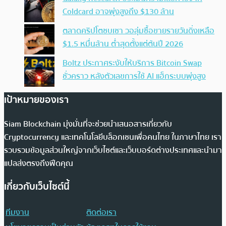
Coldcard อาจพุ่งสูงถึง $130 ล้าน
ตลาดคริปโตซบเซา วอลุ่มซื้อขายรายวันดิ่งเหลือ
$1.5 หมื่นล้าน ต่ำสุดตั้งแต่ต้นปี 2026
Boltz ประกาศระงับให้บริการ Bitcoin Swap
ชั่วคราว หลังตัวเลขการใช้ AI แฮ็กระบบพุ่งสูง
เป้าหมายของเรา
Siam Blockchain มุ่งมั่นที่จะช่วยนำเสนอสารเกี่ยวกับ
Cryptocurrency และเทคโนโลยีบล็อกเชนเพื่อคนไทย ในภาษาไทย เรา
รวบรวมข้อมูลส่วนใหญ่จากเว็บไซต์และเว็บบอร์ดต่างประเทศและนำมา
แปลส่งตรงถึงฟีดคุณ
เกี่ยวกับเว็บไซต์นี้
ทีมงาน
ติดต่อเรา