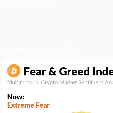
สภาวะตลาด (ความกลัว vs ความโลภ)