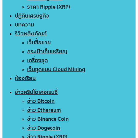
ราคา Ripple (XRP)
ปฏิทินเศรษฐกิจ
บทความ
รีวิวผลิตภัณฑ์
เว็บซื้อขาย
กระเป๋าเก็บเหรียญ
เครื่องขุด
เว็บขุดแบบ Cloud Mining
ห้องเรียน
ข่าวคริปโตเคอเรนซี่
ข่าว Bitcoin
ข่าว Ethereum
ข่าว Binance Coin
ข่าว Dogecoin
ข่าว Ripple (XRP)