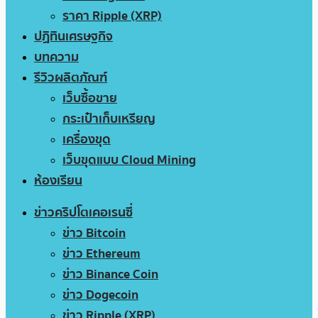
ราคา Ripple (XRP)
ปฏิทินเศรษฐกิจ
บทความ
รีวิวผลิตภัณฑ์
เว็บซื้อขาย
กระเป๋าเก็บเหรียญ
เครื่องขุด
เว็บขุดแบบ Cloud Mining
ห้องเรียน
ข่าวคริปโตเคอเรนซี่
ข่าว Bitcoin
ข่าว Ethereum
ข่าว Binance Coin
ข่าว Dogecoin
ข่าว Ripple (XRP)