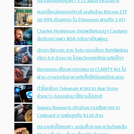
ตลาดเงินยุโรปมูลค่า 3.11 แสนล้านดอลลาร์
แบงก์ใหญ่สุดของอิตาลี ลดสัดส่วน Bitcoin ETF
ลง 99% หันลงทุน ใน Ethereum แทนถึง 3 เท่า
Charles Hoskinson ปลุกพลังคอมมูฯ Cardano
ลั่นต้องการพา ADA กลับมาเป็นผู้ชนะ
นักขุด Bitcoin สาย Solo เจอบล็อก รับทรัพย์คน
เดียว 6.6 ล้านบาท ไม่สนวิกฤตศรัทธาคริปโทฯ
Bernstein เตือนหากกฎหมาย CLARITY Act ไม่
ผ่าน อาจกดดันราคาคริปโตให้ดิ่งลงอีกระลอก
ทั่วโลกช็อก Telegram หายจาก App Store
ชั่วคราว ก่อนกลับมาใช้งานได้ปกติ
Galaxy Research ประเมินความเสียหายจาก
Coldcard อาจพุ่งสูงถึง $130 ล้าน
ตลาดคริปโตซบเซา วอลุ่มซื้อขายรายวันดิ่งเหลือ