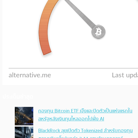
ประเด็นล่าสุด
กองทุน Bitcoin ETF เจ๊งและปิดตัวเป็นแห่งแรกใน
สหรัฐหลังเงินทุนไหลออกไปฝั่ง AI
BlackRock ลุยเปิดตัว Tokenized สำหรับกองทุน