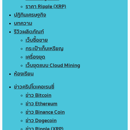
ราคา Ripple (XRP)
ปฏิทินเศรษฐกิจ
บทความ
รีวิวผลิตภัณฑ์
เว็บซื้อขาย
กระเป๋าเก็บเหรียญ
เครื่องขุด
เว็บขุดแบบ Cloud Mining
ห้องเรียน
ข่าวคริปโตเคอเรนซี่
ข่าว Bitcoin
ข่าว Ethereum
ข่าว Binance Coin
ข่าว Dogecoin
ข่าว Ripple (XRP)