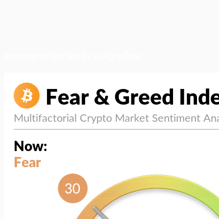
สภาวะตลาด (ความกลัว vs ความโลภ)