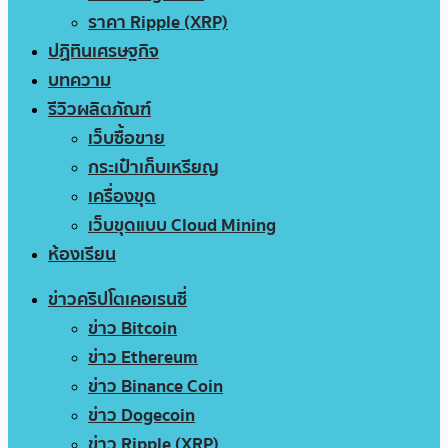
ราคา Ripple (XRP)
ปฏิทินเศรษฐกิจ
บทความ
รีวิวผลิตภัณฑ์
เว็บซื้อขาย
กระเป๋าเก็บเหรียญ
เครื่องขุด
เว็บขุดแบบ Cloud Mining
ห้องเรียน
ข่าวคริปโตเคอเรนซี่
ข่าว Bitcoin
ข่าว Ethereum
ข่าว Binance Coin
ข่าว Dogecoin
ข่าว Ripple (XRP)