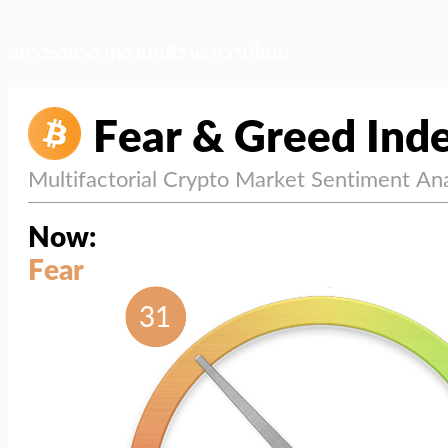
สภาวะตลาด (ความกลัว vs ความโลภ)