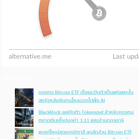
ประเด็นล่าสุด
กองทุน Bitcoin ETF เจ๊งและปิดตัวเป็นแห่งแรกใน
สหรัฐหลังเงินทุนไหลออกไปฝั่ง AI
BlackRock ลุยเปิดตัว Tokenized สำหรับกองทุน
ตลาดเงินยุโรปมูลค่า 3.11 แสนล้านดอลลาร์
แบงก์ใหญ่สุดของอิตาลี ลดสัดส่วน Bitcoin ETF