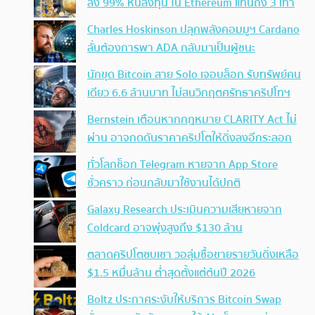
ลง 99% หันลงทุน ใน Ethereum แทนถึง 3 เท่า
Charles Hoskinson ปลุกพลังคอมมูฯ Cardano
ลั่นต้องการพา ADA กลับมาเป็นผู้ชนะ
นักขุด Bitcoin สาย Solo เจอบล็อก รับทรัพย์คน
เดียว 6.6 ล้านบาท ไม่สนวิกฤตศรัทธาคริปโทฯ
Bernstein เตือนหากกฎหมาย CLARITY Act ไม่
ผ่าน อาจกดดันราคาคริปโตให้ดิ่งลงอีกระลอก
ทั่วโลกช็อก Telegram หายจาก App Store
ชั่วคราว ก่อนกลับมาใช้งานได้ปกติ
Galaxy Research ประเมินความเสียหายจาก
Coldcard อาจพุ่งสูงถึง $130 ล้าน
ตลาดคริปโตซบเซา วอลุ่มซื้อขายรายวันดิ่งเหลือ
$1.5 หมื่นล้าน ต่ำสุดตั้งแต่ต้นปี 2026
Boltz ประกาศระงับให้บริการ Bitcoin Swap