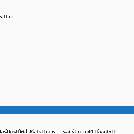
งระนาว
พลตฟอร์มคริปโตสำหรับธนาคาร — รองรับกว่า 40 บล็อกเชน