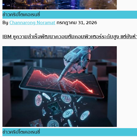
ข่าวคริปโตเคอเรนซี่
By
Channarong Noramat
กรกฎาคม 31, 2026
IBM ชูความสำเร็จพัฒนาควอนตัมคอมพิวเตอร์ระดับสูง แต่ยังห่
ข่าวคริปโตเคอเรนซี่