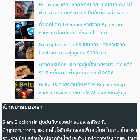
Bernstein เตือนหากกฎหมาย CLARITY Act ไม่
ผ่าน อาจกดดันราคาคริปโตให้ดิ่งลงอีกระลอก
ทั่วโลกช็อก Telegram หายจาก App Store
ชั่วคราว ก่อนกลับมาใช้งานได้ปกติ
Galaxy Research ประเมินความเสียหายจาก
Coldcard อาจพุ่งสูงถึง $130 ล้าน
ตลาดคริปโตซบเซา วอลุ่มซื้อขายรายวันดิ่งเหลือ
$1.5 หมื่นล้าน ต่ำสุดตั้งแต่ต้นปี 2026
Boltz ประกาศระงับให้บริการ Bitcoin Swap
ชั่วคราว หลังตัวเลขการใช้ AI แฮ็กระบบพุ่งสูง
เป้าหมายของเรา
Siam Blockchain มุ่งมั่นที่จะช่วยนำเสนอสารเกี่ยวกับ
Cryptocurrency และเทคโนโลยีบล็อกเชนเพื่อคนไทย ในภาษาไทย เรา
รวบรวมข้อมูลส่วนใหญ่จากเว็บไซต์และเว็บบอร์ดต่างประเทศและนำมา