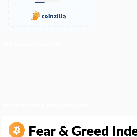
ติดตามเราบน Facebook
สภาวะตลาด (ความกลัว vs ความโลภ)