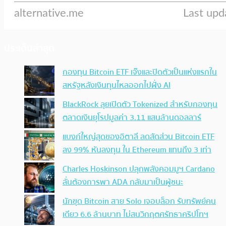
ประเด็นล่าสุด
กองทุน Bitcoin ETF เจ๊งและปิดตัวเป็นแห่งแรกใน
สหรัฐหลังเงินทุนไหลออกไปฝั่ง AI
BlackRock ลุยเปิดตัว Tokenized สำหรับกองทุน
ตลาดเงินยุโรปมูลค่า 3.11 แสนล้านดอลลาร์
แบงก์ใหญ่สุดของอิตาลี ลดสัดส่วน Bitcoin ETF
ลง 99% หันลงทุน ใน Ethereum แทนถึง 3 เท่า
Charles Hoskinson ปลุกพลังคอมมูฯ Cardano
ลั่นต้องการพา ADA กลับมาเป็นผู้ชนะ
นักขุด Bitcoin สาย Solo เจอบล็อก รับทรัพย์คน
เดียว 6.6 ล้านบาท ไม่สนวิกฤตศรัทธาคริปโทฯ