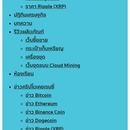
ราคา Ripple (XRP)
ปฏิทินเศรษฐกิจ
บทความ
รีวิวผลิตภัณฑ์
เว็บซื้อขาย
กระเป๋าเก็บเหรียญ
เครื่องขุด
เว็บขุดแบบ Cloud Mining
ห้องเรียน
ข่าวคริปโตเคอเรนซี่
ข่าว Bitcoin
ข่าว Ethereum
ข่าว Binance Coin
ข่าว Dogecoin
ข่าว Ripple (XRP)