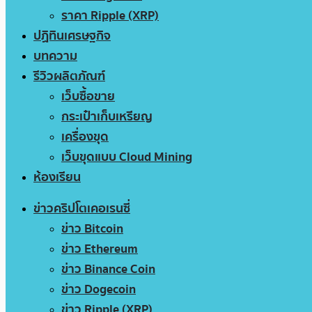
ราคา Ripple (XRP)
ปฏิทินเศรษฐกิจ
บทความ
รีวิวผลิตภัณฑ์
เว็บซื้อขาย
กระเป๋าเก็บเหรียญ
เครื่องขุด
เว็บขุดแบบ Cloud Mining
ห้องเรียน
ข่าวคริปโตเคอเรนซี่
ข่าว Bitcoin
ข่าว Ethereum
ข่าว Binance Coin
ข่าว Dogecoin
ข่าว Ripple (XRP)