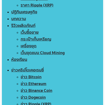
ราคา Ripple (XRP)
ปฏิทินเศรษฐกิจ
บทความ
รีวิวผลิตภัณฑ์
เว็บซื้อขาย
กระเป๋าเก็บเหรียญ
เครื่องขุด
เว็บขุดแบบ Cloud Mining
ห้องเรียน
ข่าวคริปโตเคอเรนซี่
ข่าว Bitcoin
ข่าว Ethereum
ข่าว Binance Coin
ข่าว Dogecoin
ข่าว Ripple (XRP)