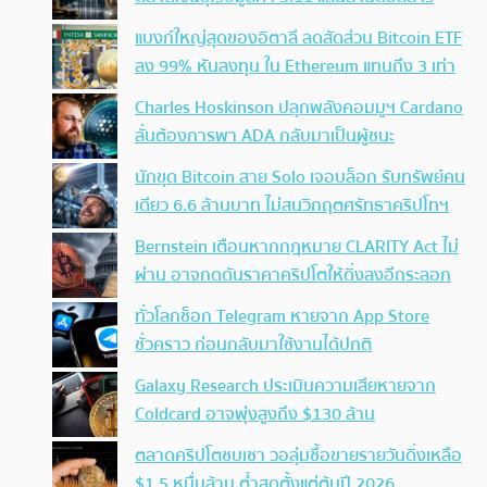
แบงก์ใหญ่สุดของอิตาลี ลดสัดส่วน Bitcoin ETF
ลง 99% หันลงทุน ใน Ethereum แทนถึง 3 เท่า
Charles Hoskinson ปลุกพลังคอมมูฯ Cardano
ลั่นต้องการพา ADA กลับมาเป็นผู้ชนะ
นักขุด Bitcoin สาย Solo เจอบล็อก รับทรัพย์คน
เดียว 6.6 ล้านบาท ไม่สนวิกฤตศรัทธาคริปโทฯ
Bernstein เตือนหากกฎหมาย CLARITY Act ไม่
ผ่าน อาจกดดันราคาคริปโตให้ดิ่งลงอีกระลอก
ทั่วโลกช็อก Telegram หายจาก App Store
ชั่วคราว ก่อนกลับมาใช้งานได้ปกติ
Galaxy Research ประเมินความเสียหายจาก
Coldcard อาจพุ่งสูงถึง $130 ล้าน
ตลาดคริปโตซบเซา วอลุ่มซื้อขายรายวันดิ่งเหลือ
$1.5 หมื่นล้าน ต่ำสุดตั้งแต่ต้นปี 2026