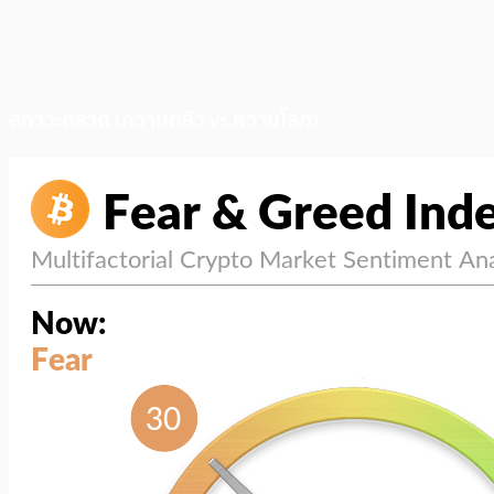
สภาวะตลาด (ความกลัว vs ความโลภ)