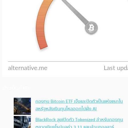
ประเด็นล่าสุด
กองทุน Bitcoin ETF เจ๊งและปิดตัวเป็นแห่งแรกใน
สหรัฐหลังเงินทุนไหลออกไปฝั่ง AI
BlackRock ลุยเปิดตัว Tokenized สำหรับกองทุน
ตลาดเงินยุโรปมูลค่า 3.11 แสนล้านดอลลาร์