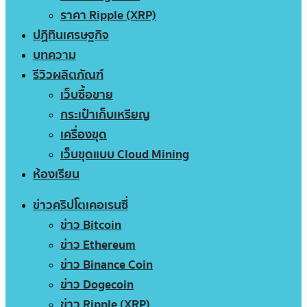
ราคา Ripple (XRP)
ปฏิทินเศรษฐกิจ
บทความ
รีวิวผลิตภัณฑ์
เว็บซื้อขาย
กระเป๋าเก็บเหรียญ
เครื่องขุด
เว็บขุดแบบ Cloud Mining
ห้องเรียน
ข่าวคริปโตเคอเรนซี่
ข่าว Bitcoin
ข่าว Ethereum
ข่าว Binance Coin
ข่าว Dogecoin
ข่าว Ripple (XRP)