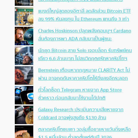
แบงก์ใหญ่สุดของอิตาลี ลดสัดส่วน Bitcoin ETF
ลง 99% หันลงทุน ใน Ethereum แทนถึง 3 เท่า
Charles Hoskinson ปลุกพลังคอมมูฯ Cardano
ลั่นต้องการพา ADA กลับมาเป็นผู้ชนะ
นักขุด Bitcoin สาย Solo เจอบล็อก รับทรัพย์คน
เดียว 6.6 ล้านบาท ไม่สนวิกฤตศรัทธาคริปโทฯ
Bernstein เตือนหากกฎหมาย CLARITY Act ไม่
ผ่าน อาจกดดันราคาคริปโตให้ดิ่งลงอีกระลอก
ทั่วโลกช็อก Telegram หายจาก App Store
ชั่วคราว ก่อนกลับมาใช้งานได้ปกติ
Galaxy Research ประเมินความเสียหายจาก
Coldcard อาจพุ่งสูงถึง $130 ล้าน
ตลาดคริปโตซบเซา วอลุ่มซื้อขายรายวันดิ่งเหลือ
$1.5 หมื่นล้าน ต่ำสุดตั้งแต่ต้นปี 2026