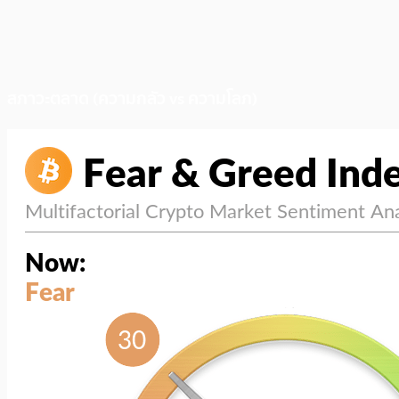
สภาวะตลาด (ความกลัว vs ความโลภ)