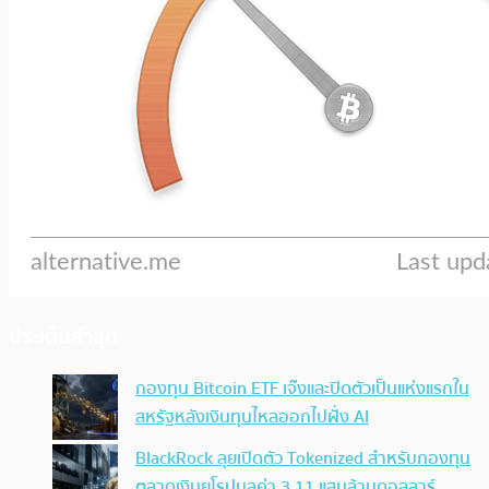
ประเด็นล่าสุด
กองทุน Bitcoin ETF เจ๊งและปิดตัวเป็นแห่งแรกใน
สหรัฐหลังเงินทุนไหลออกไปฝั่ง AI
BlackRock ลุยเปิดตัว Tokenized สำหรับกองทุน
ตลาดเงินยุโรปมูลค่า 3.11 แสนล้านดอลลาร์