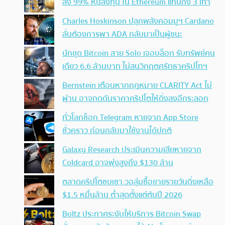
ลง 99% หันลงทุน ใน Ethereum แทนถึง 3 เท่า
Charles Hoskinson ปลุกพลังคอมมูฯ Cardano
ลั่นต้องการพา ADA กลับมาเป็นผู้ชนะ
นักขุด Bitcoin สาย Solo เจอบล็อก รับทรัพย์คน
เดียว 6.6 ล้านบาท ไม่สนวิกฤตศรัทธาคริปโทฯ
Bernstein เตือนหากกฎหมาย CLARITY Act ไม่
ผ่าน อาจกดดันราคาคริปโตให้ดิ่งลงอีกระลอก
ทั่วโลกช็อก Telegram หายจาก App Store
ชั่วคราว ก่อนกลับมาใช้งานได้ปกติ
Galaxy Research ประเมินความเสียหายจาก
Coldcard อาจพุ่งสูงถึง $130 ล้าน
ตลาดคริปโตซบเซา วอลุ่มซื้อขายรายวันดิ่งเหลือ
$1.5 หมื่นล้าน ต่ำสุดตั้งแต่ต้นปี 2026
Boltz ประกาศระงับให้บริการ Bitcoin Swap