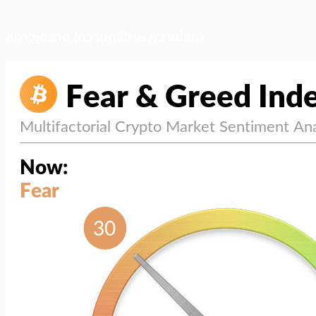
สภาวะตลาด (ความกลัว vs ความโลภ)