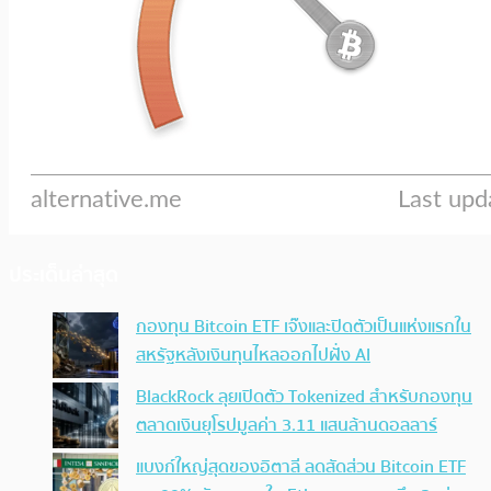
ประเด็นล่าสุด
กองทุน Bitcoin ETF เจ๊งและปิดตัวเป็นแห่งแรกใน
สหรัฐหลังเงินทุนไหลออกไปฝั่ง AI
BlackRock ลุยเปิดตัว Tokenized สำหรับกองทุน
ตลาดเงินยุโรปมูลค่า 3.11 แสนล้านดอลลาร์
แบงก์ใหญ่สุดของอิตาลี ลดสัดส่วน Bitcoin ETF