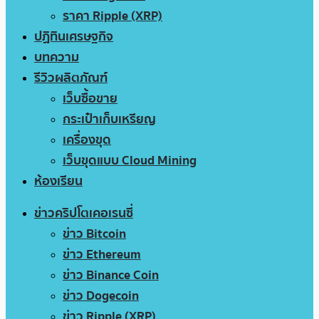
ราคา Ripple (XRP)
ปฏิทินเศรษฐกิจ
บทความ
รีวิวผลิตภัณฑ์
เว็บซื้อขาย
กระเป๋าเก็บเหรียญ
เครื่องขุด
เว็บขุดแบบ Cloud Mining
ห้องเรียน
ข่าวคริปโตเคอเรนซี่
ข่าว Bitcoin
ข่าว Ethereum
ข่าว Binance Coin
ข่าว Dogecoin
ข่าว Ripple (XRP)