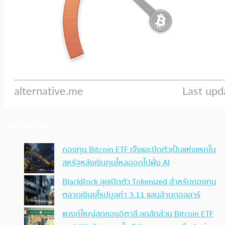
ประเด็นล่าสุด
กองทุน Bitcoin ETF เจ๊งและปิดตัวเป็นแห่งแรกใน
สหรัฐหลังเงินทุนไหลออกไปฝั่ง AI
BlackRock ลุยเปิดตัว Tokenized สำหรับกองทุน
ตลาดเงินยุโรปมูลค่า 3.11 แสนล้านดอลลาร์
แบงก์ใหญ่สุดของอิตาลี ลดสัดส่วน Bitcoin ETF