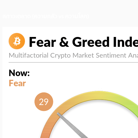
สภาวะตลาด (ความกลัว vs ความโลภ)