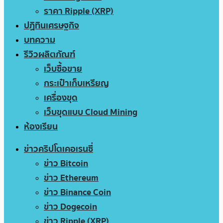
ราคา Ripple (XRP)
ปฏิทินเศรษฐกิจ
บทความ
รีวิวผลิตภัณฑ์
เว็บซื้อขาย
กระเป๋าเก็บเหรียญ
เครื่องขุด
เว็บขุดแบบ Cloud Mining
ห้องเรียน
ข่าวคริปโตเคอเรนซี่
ข่าว Bitcoin
ข่าว Ethereum
ข่าว Binance Coin
ข่าว Dogecoin
ข่าว Ripple (XRP)