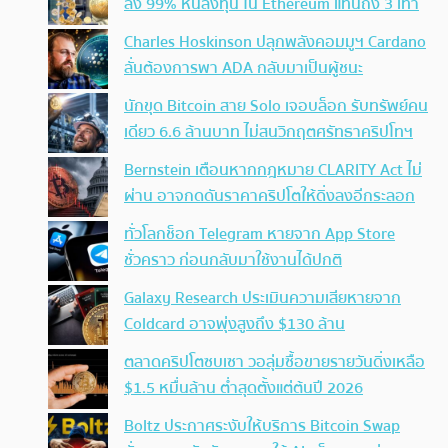
ลง 99% หันลงทุน ใน Ethereum แทนถึง 3 เท่า
Charles Hoskinson ปลุกพลังคอมมูฯ Cardano
ลั่นต้องการพา ADA กลับมาเป็นผู้ชนะ
นักขุด Bitcoin สาย Solo เจอบล็อก รับทรัพย์คน
เดียว 6.6 ล้านบาท ไม่สนวิกฤตศรัทธาคริปโทฯ
Bernstein เตือนหากกฎหมาย CLARITY Act ไม่
ผ่าน อาจกดดันราคาคริปโตให้ดิ่งลงอีกระลอก
ทั่วโลกช็อก Telegram หายจาก App Store
ชั่วคราว ก่อนกลับมาใช้งานได้ปกติ
Galaxy Research ประเมินความเสียหายจาก
Coldcard อาจพุ่งสูงถึง $130 ล้าน
ตลาดคริปโตซบเซา วอลุ่มซื้อขายรายวันดิ่งเหลือ
$1.5 หมื่นล้าน ต่ำสุดตั้งแต่ต้นปี 2026
Boltz ประกาศระงับให้บริการ Bitcoin Swap