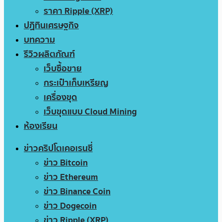
ราคา Ripple (XRP)
ปฏิทินเศรษฐกิจ
บทความ
รีวิวผลิตภัณฑ์
เว็บซื้อขาย
กระเป๋าเก็บเหรียญ
เครื่องขุด
เว็บขุดแบบ Cloud Mining
ห้องเรียน
ข่าวคริปโตเคอเรนซี่
ข่าว Bitcoin
ข่าว Ethereum
ข่าว Binance Coin
ข่าว Dogecoin
ข่าว Ripple (XRP)