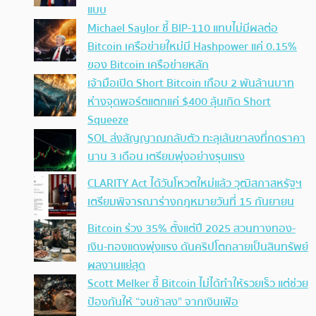
แบบ
Michael Saylor ชี้ BIP-110 แทบไม่มีผลต่อ
Bitcoin เครือข่ายใหม่มี Hashpower แค่ 0.15%
ของ Bitcoin เครือข่ายหลัก
เจ้ามือเปิด Short Bitcoin เกือบ 2 พันล้านบาท
ห่างจุดพอร์ตแตกแค่ $400 ลุ้นเกิด Short
Squeeze
SOL ส่งสัญญาณกลับตัว ทะลุเส้นขาลงที่กดราคา
นาน 3 เดือน เตรียมพุ่งอย่างรุนแรง
CLARITY Act ได้วันโหวตใหม่แล้ว วุฒิสภาสหรัฐฯ
เตรียมพิจารณาร่างกฎหมายวันที่ 15 กันยายน
Bitcoin ร่วง 35% ตั้งแต่ปี 2025 สวนทางทอง-
เงิน-ทองแดงพุ่งแรง ดันคริปโตกลายเป็นสินทรัพย์
ผลงานแย่สุด
Scott Melker ชี้ Bitcoin ไม่ได้ทำให้รวยเร็ว แต่ช่วย
ป้องกันให้ “จนช้าลง” จากเงินเฟ้อ