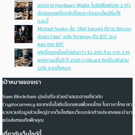
ยอดขาย Hardware Wallet ในรัสเซียพุ่งสูง 2 เท่า
นักลงทุนแห่ถือคริปโตเอง ก่อนกฎใหม่เริ่มใช้
ก.ย.นี้
Michael Saylor ลั่น “มีแค่ Satoshi ที่ขาย Bitcoin
น้อยกว่าผม” หลัง Strategy ถือ BTC ทะลุ
840,000 BTC
คริปโตถูกขโมยไปแล้วกว่า $1,200 ล้าน จาก 276
เหตุการณ์ในปี ปี 2026 Coldcard คิดเป็นสัดส่วน
10% จากทั้งหมด
เป้าหมายของเรา
Siam Blockchain มุ่งมั่นที่จะช่วยนำเสนอสารเกี่ยวกับ
Cryptocurrency และเทคโนโลยีบล็อกเชนเพื่อคนไทย ในภาษาไทย เรา
รวบรวมข้อมูลส่วนใหญ่จากเว็บไซต์และเว็บบอร์ดต่างประเทศและนำมา
แปลส่งตรงถึงฟีดคุณ
เกี่ยวกับเว็บไซต์นี้