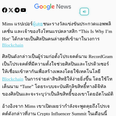
พร้อมเล่น
0:00
/
0:00
Mims แรปเปอร์
ผู้เคย
ชนะรางวัลแข่งขันประกวดแอพพลิ
เคชั่น และเจ้าของริงโทนแรปคลาสสิก “This Is Why I’m
Hot‘ ได้กลายเป็นศิลปินคนล่าสุดที่เข้ามาในวงการ
Blockchain
ศิลปินดังกล่าวเป็นผู้ร่วมก่อตั้งโปรเจคต์นาม RecordGram
เป็นโปรเจคต์ที่มีความตั้งใจช่วยศิลปินและโปรดิวเซอร์
ให้เชื่อมเข้าหากันเพื่อสร้างเพลงโดยใช้เทคโนโลยี
Blockchain
ในการจ่ายค่าสิขสิทธิให้ง่ายยิ่งขึ้น โดยใช้โท
เค็นนาม “Tune” โดยระบบจะบันทึกลิขสิทธิ์์ทางดิจิทัล
ของศิลปินและจะระบุว่าเป็นลิขสิทธิ์์์ของเขาโดยอัตโนมัติ
อ้างอิงจาก Mims เขาเปิดเผยว่ากำลังจะพูดคุยถึงโปรเจ
คต์ดังกล่าวที่งาน Crypto Influencer Summit ในเดือนนี้