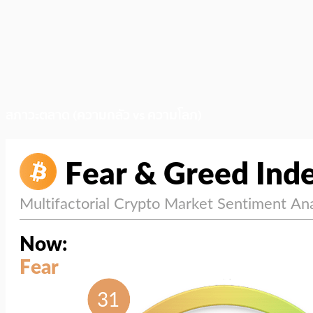
สภาวะตลาด (ความกลัว vs ความโลภ)