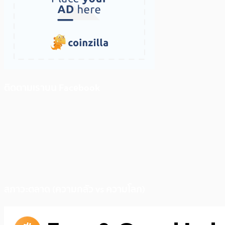
ติดตามเราบน Facebook
สภาวะตลาด (ความกลัว vs ความโลภ)