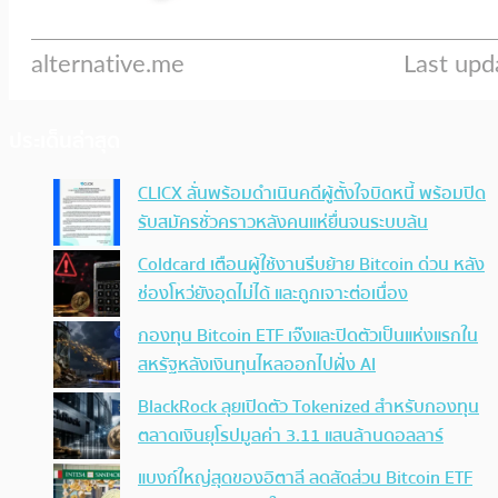
ประเด็นล่าสุด
CLICX ลั่นพร้อมดำเนินคดีผู้ตั้งใจบิดหนี้ พร้อมปิด
รับสมัครชั่วคราวหลังคนแห่ยื่นจนระบบล้น
Coldcard เตือนผู้ใช้งานรีบย้าย Bitcoin ด่วน หลัง
ช่องโหว่ยังอุดไม่ได้ และถูกเจาะต่อเนื่อง
กองทุน Bitcoin ETF เจ๊งและปิดตัวเป็นแห่งแรกใน
สหรัฐหลังเงินทุนไหลออกไปฝั่ง AI
BlackRock ลุยเปิดตัว Tokenized สำหรับกองทุน
ตลาดเงินยุโรปมูลค่า 3.11 แสนล้านดอลลาร์
แบงก์ใหญ่สุดของอิตาลี ลดสัดส่วน Bitcoin ETF