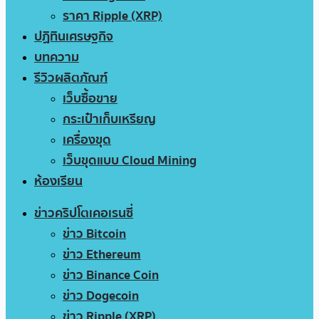
ราคา Ripple (XRP)
ปฏิทินเศรษฐกิจ
บทความ
รีวิวผลิตภัณฑ์
เว็บซื้อขาย
กระเป๋าเก็บเหรียญ
เครื่องขุด
เว็บขุดแบบ Cloud Mining
ห้องเรียน
ข่าวคริปโตเคอเรนซี่
ข่าว Bitcoin
ข่าว Ethereum
ข่าว Binance Coin
ข่าว Dogecoin
ข่าว Ripple (XRP)