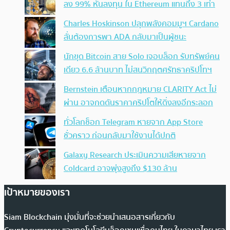
ลง 99% หันลงทุน ใน Ethereum แทนถึง 3 เท่า
Charles Hoskinson ปลุกพลังคอมมูฯ Cardano
ลั่นต้องการพา ADA กลับมาเป็นผู้ชนะ
นักขุด Bitcoin สาย Solo เจอบล็อก รับทรัพย์คน
เดียว 6.6 ล้านบาท ไม่สนวิกฤตศรัทธาคริปโทฯ
Bernstein เตือนหากกฎหมาย CLARITY Act ไม่
ผ่าน อาจกดดันราคาคริปโตให้ดิ่งลงอีกระลอก
ทั่วโลกช็อก Telegram หายจาก App Store
ชั่วคราว ก่อนกลับมาใช้งานได้ปกติ
Galaxy Research ประเมินความเสียหายจาก
Coldcard อาจพุ่งสูงถึง $130 ล้าน
เป้าหมายของเรา
Siam Blockchain มุ่งมั่นที่จะช่วยนำเสนอสารเกี่ยวกับ