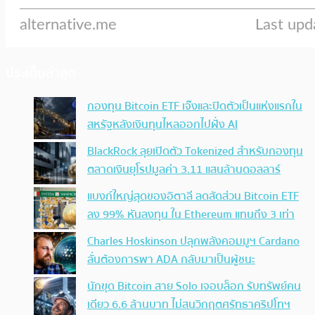
ประเด็นล่าสุด
กองทุน Bitcoin ETF เจ๊งและปิดตัวเป็นแห่งแรกใน
สหรัฐหลังเงินทุนไหลออกไปฝั่ง AI
BlackRock ลุยเปิดตัว Tokenized สำหรับกองทุน
ตลาดเงินยุโรปมูลค่า 3.11 แสนล้านดอลลาร์
แบงก์ใหญ่สุดของอิตาลี ลดสัดส่วน Bitcoin ETF
ลง 99% หันลงทุน ใน Ethereum แทนถึง 3 เท่า
Charles Hoskinson ปลุกพลังคอมมูฯ Cardano
ลั่นต้องการพา ADA กลับมาเป็นผู้ชนะ
นักขุด Bitcoin สาย Solo เจอบล็อก รับทรัพย์คน
เดียว 6.6 ล้านบาท ไม่สนวิกฤตศรัทธาคริปโทฯ