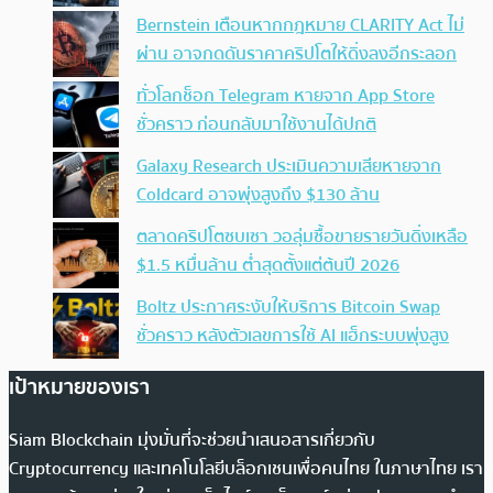
Bernstein เตือนหากกฎหมาย CLARITY Act ไม่
ผ่าน อาจกดดันราคาคริปโตให้ดิ่งลงอีกระลอก
ทั่วโลกช็อก Telegram หายจาก App Store
ชั่วคราว ก่อนกลับมาใช้งานได้ปกติ
Galaxy Research ประเมินความเสียหายจาก
Coldcard อาจพุ่งสูงถึง $130 ล้าน
ตลาดคริปโตซบเซา วอลุ่มซื้อขายรายวันดิ่งเหลือ
$1.5 หมื่นล้าน ต่ำสุดตั้งแต่ต้นปี 2026
Boltz ประกาศระงับให้บริการ Bitcoin Swap
ชั่วคราว หลังตัวเลขการใช้ AI แฮ็กระบบพุ่งสูง
เป้าหมายของเรา
Siam Blockchain มุ่งมั่นที่จะช่วยนำเสนอสารเกี่ยวกับ
Cryptocurrency และเทคโนโลยีบล็อกเชนเพื่อคนไทย ในภาษาไทย เรา