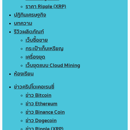
ราคา Ripple (XRP)
ปฏิทินเศรษฐกิจ
บทความ
รีวิวผลิตภัณฑ์
เว็บซื้อขาย
กระเป๋าเก็บเหรียญ
เครื่องขุด
เว็บขุดแบบ Cloud Mining
ห้องเรียน
ข่าวคริปโตเคอเรนซี่
ข่าว Bitcoin
ข่าว Ethereum
ข่าว Binance Coin
ข่าว Dogecoin
ข่าว Ripple (XRP)