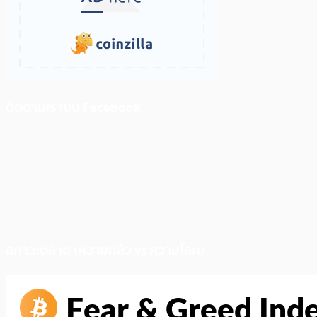
ติดตามเราบน Facebook
สภาวะตลาด (ความกลัว vs ความโลภ)