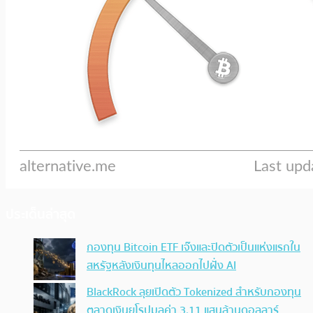
ประเด็นล่าสุด
กองทุน Bitcoin ETF เจ๊งและปิดตัวเป็นแห่งแรกใน
สหรัฐหลังเงินทุนไหลออกไปฝั่ง AI
BlackRock ลุยเปิดตัว Tokenized สำหรับกองทุน
ตลาดเงินยุโรปมูลค่า 3.11 แสนล้านดอลลาร์