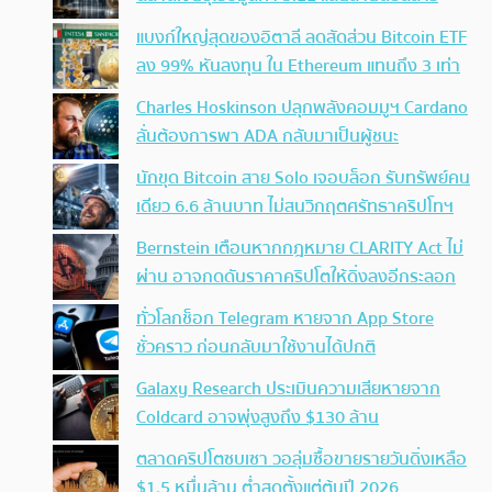
แบงก์ใหญ่สุดของอิตาลี ลดสัดส่วน Bitcoin ETF
ลง 99% หันลงทุน ใน Ethereum แทนถึง 3 เท่า
Charles Hoskinson ปลุกพลังคอมมูฯ Cardano
ลั่นต้องการพา ADA กลับมาเป็นผู้ชนะ
นักขุด Bitcoin สาย Solo เจอบล็อก รับทรัพย์คน
เดียว 6.6 ล้านบาท ไม่สนวิกฤตศรัทธาคริปโทฯ
Bernstein เตือนหากกฎหมาย CLARITY Act ไม่
ผ่าน อาจกดดันราคาคริปโตให้ดิ่งลงอีกระลอก
ทั่วโลกช็อก Telegram หายจาก App Store
ชั่วคราว ก่อนกลับมาใช้งานได้ปกติ
Galaxy Research ประเมินความเสียหายจาก
Coldcard อาจพุ่งสูงถึง $130 ล้าน
ตลาดคริปโตซบเซา วอลุ่มซื้อขายรายวันดิ่งเหลือ
$1.5 หมื่นล้าน ต่ำสุดตั้งแต่ต้นปี 2026