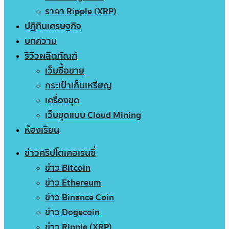
ราคา Ripple (XRP)
ปฏิทินเศรษฐกิจ
บทความ
รีวิวผลิตภัณฑ์
เว็บซื้อขาย
กระเป๋าเก็บเหรียญ
เครื่องขุด
เว็บขุดแบบ Cloud Mining
ห้องเรียน
ข่าวคริปโตเคอเรนซี่
ข่าว Bitcoin
ข่าว Ethereum
ข่าว Binance Coin
ข่าว Dogecoin
ข่าว Ripple (XRP)