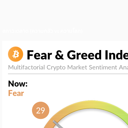
สภาวะตลาด (ความกลัว vs ความโลภ)