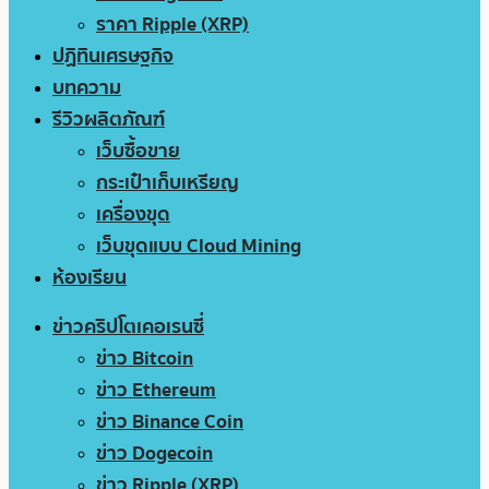
ราคา Ripple (XRP)
ปฏิทินเศรษฐกิจ
บทความ
รีวิวผลิตภัณฑ์
เว็บซื้อขาย
กระเป๋าเก็บเหรียญ
เครื่องขุด
เว็บขุดแบบ Cloud Mining
ห้องเรียน
ข่าวคริปโตเคอเรนซี่
ข่าว Bitcoin
ข่าว Ethereum
ข่าว Binance Coin
ข่าว Dogecoin
ข่าว Ripple (XRP)