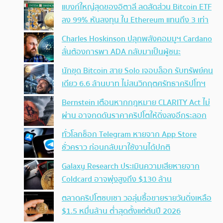
แบงก์ใหญ่สุดของอิตาลี ลดสัดส่วน Bitcoin ETF
ลง 99% หันลงทุน ใน Ethereum แทนถึง 3 เท่า
Charles Hoskinson ปลุกพลังคอมมูฯ Cardano
ลั่นต้องการพา ADA กลับมาเป็นผู้ชนะ
นักขุด Bitcoin สาย Solo เจอบล็อก รับทรัพย์คน
เดียว 6.6 ล้านบาท ไม่สนวิกฤตศรัทธาคริปโทฯ
Bernstein เตือนหากกฎหมาย CLARITY Act ไม่
ผ่าน อาจกดดันราคาคริปโตให้ดิ่งลงอีกระลอก
ทั่วโลกช็อก Telegram หายจาก App Store
ชั่วคราว ก่อนกลับมาใช้งานได้ปกติ
Galaxy Research ประเมินความเสียหายจาก
Coldcard อาจพุ่งสูงถึง $130 ล้าน
ตลาดคริปโตซบเซา วอลุ่มซื้อขายรายวันดิ่งเหลือ
$1.5 หมื่นล้าน ต่ำสุดตั้งแต่ต้นปี 2026