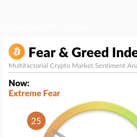
สภาวะตลาด (ความกลัว vs ความโลภ)