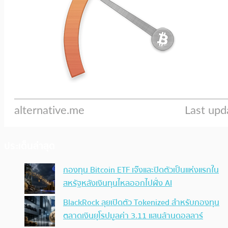
ประเด็นล่าสุด
กองทุน Bitcoin ETF เจ๊งและปิดตัวเป็นแห่งแรกใน
สหรัฐหลังเงินทุนไหลออกไปฝั่ง AI
BlackRock ลุยเปิดตัว Tokenized สำหรับกองทุน
ตลาดเงินยุโรปมูลค่า 3.11 แสนล้านดอลลาร์