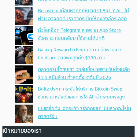
Bernstein เตือนหากกฎหมาย CLARITY Act ไม่
ผ่าน อาจกดดันราคาคริปโตให้ดิ่งลงอีกระลอก
ทั่วโลกช็อก Telegram หายจาก App Store
ชั่วคราว ก่อนกลับมาใช้งานได้ปกติ
Galaxy Research ประเมินความเสียหายจาก
Coldcard อาจพุ่งสูงถึง $130 ล้าน
ตลาดคริปโตซบเซา วอลุ่มซื้อขายรายวันดิ่งเหลือ
$1.5 หมื่นล้าน ต่ำสุดตั้งแต่ต้นปี 2026
Boltz ประกาศระงับให้บริการ Bitcoin Swap
ชั่วคราว หลังตัวเลขการใช้ AI แฮ็กระบบพุ่งสูง
ซินแสชื่อดัง เฉลยแล้ว ‘บล็อกเชน’ เป็นธาตุอะไรใน
ศาสตร์จีน
เป้าหมายของเรา