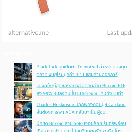
ประเด็นล่าสุด
BlackRock ลุยเปิดตัว Tokenized สำหรับกองทุน
ตลาดเงินยุโรปมูลค่า 3.11 แสนล้านดอลลาร์
แบงก์ใหญ่สุดของอิตาลี ลดสัดส่วน Bitcoin ETF
ลง 99% หันลงทุน ใน Ethereum แทนถึง 3 เท่า
Charles Hoskinson ปลุกพลังคอมมูฯ Cardano
ลั่นต้องการพา ADA กลับมาเป็นผู้ชนะ
นักขุด Bitcoin สาย Solo เจอบล็อก รับทรัพย์คน
เดียว 6.6 ล้านบาท ไม่สนวิกฤตศรัทธาคริปโทฯ