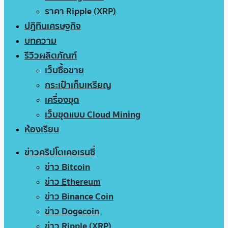
ราคา Ripple (XRP)
ปฏิทินเศรษฐกิจ
บทความ
รีวิวผลิตภัณฑ์
เว็บซื้อขาย
กระเป๋าเก็บเหรียญ
เครื่องขุด
เว็บขุดแบบ Cloud Mining
ห้องเรียน
ข่าวคริปโตเคอเรนซี่
ข่าว Bitcoin
ข่าว Ethereum
ข่าว Binance Coin
ข่าว Dogecoin
ข่าว Ripple (XRP)