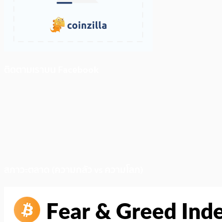
ติดตามเราบน Facebook
สภาวะตลาด (ความกลัว vs ความโลภ)