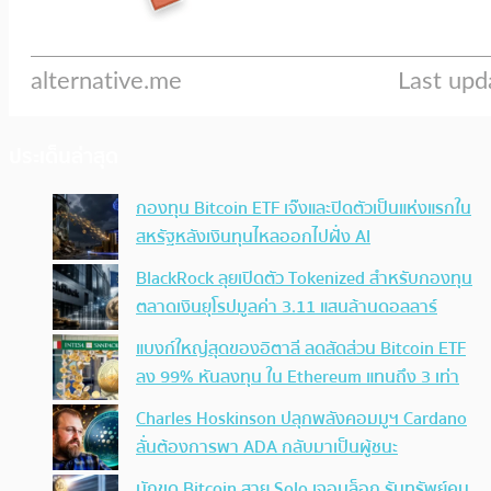
ประเด็นล่าสุด
กองทุน Bitcoin ETF เจ๊งและปิดตัวเป็นแห่งแรกใน
สหรัฐหลังเงินทุนไหลออกไปฝั่ง AI
BlackRock ลุยเปิดตัว Tokenized สำหรับกองทุน
ตลาดเงินยุโรปมูลค่า 3.11 แสนล้านดอลลาร์
แบงก์ใหญ่สุดของอิตาลี ลดสัดส่วน Bitcoin ETF
ลง 99% หันลงทุน ใน Ethereum แทนถึง 3 เท่า
Charles Hoskinson ปลุกพลังคอมมูฯ Cardano
ลั่นต้องการพา ADA กลับมาเป็นผู้ชนะ
นักขุด Bitcoin สาย Solo เจอบล็อก รับทรัพย์คน