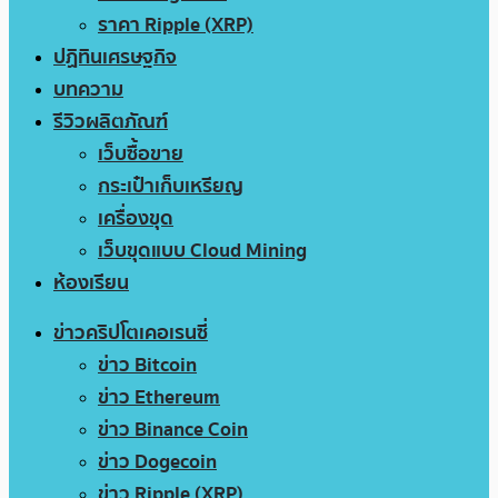
ราคา Ripple (XRP)
ปฏิทินเศรษฐกิจ
บทความ
รีวิวผลิตภัณฑ์
เว็บซื้อขาย
กระเป๋าเก็บเหรียญ
เครื่องขุด
เว็บขุดแบบ Cloud Mining
ห้องเรียน
ข่าวคริปโตเคอเรนซี่
ข่าว Bitcoin
ข่าว Ethereum
ข่าว Binance Coin
ข่าว Dogecoin
ข่าว Ripple (XRP)