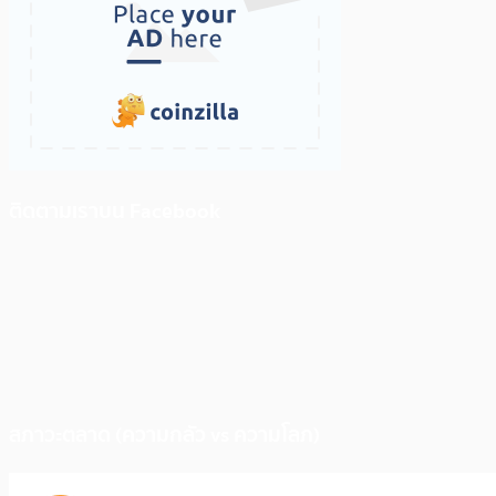
ติดตามเราบน Facebook
สภาวะตลาด (ความกลัว vs ความโลภ)