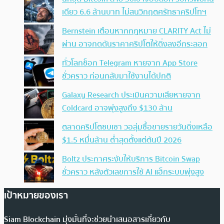
เดียว 6.6 ล้านบาท ไม่สนวิกฤตศรัทธาคริปโทฯ
Bernstein เตือนหากกฎหมาย CLARITY Act ไม่
ผ่าน อาจกดดันราคาคริปโตให้ดิ่งลงอีกระลอก
ทั่วโลกช็อก Telegram หายจาก App Store
ชั่วคราว ก่อนกลับมาใช้งานได้ปกติ
Galaxy Research ประเมินความเสียหายจาก
Coldcard อาจพุ่งสูงถึง $130 ล้าน
ตลาดคริปโตซบเซา วอลุ่มซื้อขายรายวันดิ่งเหลือ
$1.5 หมื่นล้าน ต่ำสุดตั้งแต่ต้นปี 2026
Boltz ประกาศระงับให้บริการ Bitcoin Swap
ชั่วคราว หลังตัวเลขการใช้ AI แฮ็กระบบพุ่งสูง
เป้าหมายของเรา
Siam Blockchain มุ่งมั่นที่จะช่วยนำเสนอสารเกี่ยวกับ