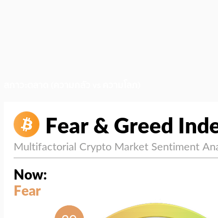
สภาวะตลาด (ความกลัว vs ความโลภ)