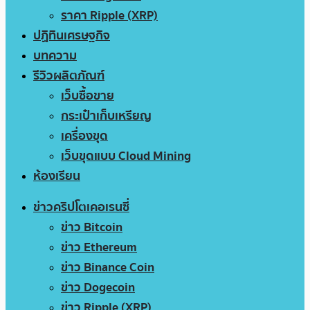
ราคา Ripple (XRP)
ปฏิทินเศรษฐกิจ
บทความ
รีวิวผลิตภัณฑ์
เว็บซื้อขาย
กระเป๋าเก็บเหรียญ
เครื่องขุด
เว็บขุดแบบ Cloud Mining
ห้องเรียน
ข่าวคริปโตเคอเรนซี่
ข่าว Bitcoin
ข่าว Ethereum
ข่าว Binance Coin
ข่าว Dogecoin
ข่าว Ripple (XRP)