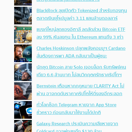
BlackRock ลุยเปิดตัว Tokenized สำหรับกองทุน
ตลาดเงินยุโรปมูลค่า 3.11 แสนล้านดอลลาร์
แบงก์ใหญ่สุดของอิตาลี ลดสัดส่วน Bitcoin ETF
ลง 99% หันลงทุน ใน Ethereum แทนถึง 3 เท่า
Charles Hoskinson ปลุกพลังคอมมูฯ Cardano
ลั่นต้องการพา ADA กลับมาเป็นผู้ชนะ
นักขุด Bitcoin สาย Solo เจอบล็อก รับทรัพย์คน
เดียว 6.6 ล้านบาท ไม่สนวิกฤตศรัทธาคริปโทฯ
Bernstein เตือนหากกฎหมาย CLARITY Act ไม่
ผ่าน อาจกดดันราคาคริปโตให้ดิ่งลงอีกระลอก
ทั่วโลกช็อก Telegram หายจาก App Store
ชั่วคราว ก่อนกลับมาใช้งานได้ปกติ
Galaxy Research ประเมินความเสียหายจาก
Coldcard อาจพุ่งสูงถึง $130 ล้าน