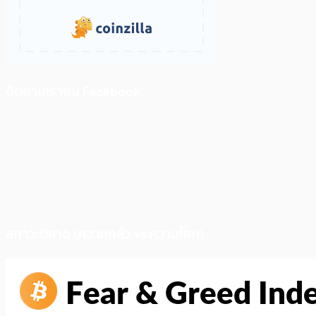
ติดตามเราบน Facebook
สภาวะตลาด (ความกลัว vs ความโลภ)