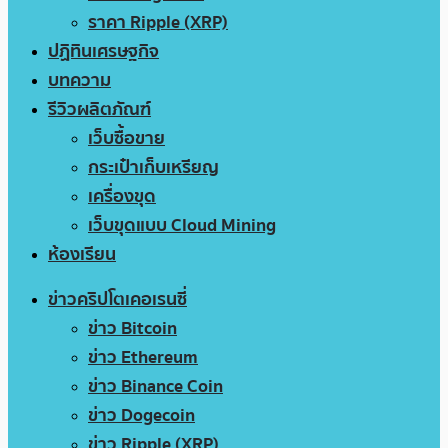
ราคา Ripple (XRP)
ปฏิทินเศรษฐกิจ
บทความ
รีวิวผลิตภัณฑ์
เว็บซื้อขาย
กระเป๋าเก็บเหรียญ
เครื่องขุด
เว็บขุดแบบ Cloud Mining
ห้องเรียน
ข่าวคริปโตเคอเรนซี่
ข่าว Bitcoin
ข่าว Ethereum
ข่าว Binance Coin
ข่าว Dogecoin
ข่าว Ripple (XRP)