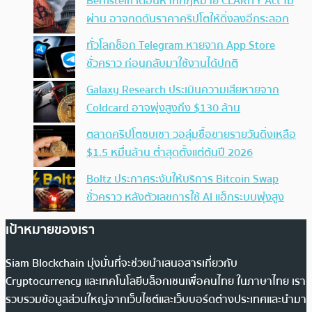
Bernstein เตือนหากกฎหมาย CLARITY Act ไม่
ผ่าน อาจกดดันราคาคริปโตให้ดิ่งลงอีกระลอก
ทั่วโลกช็อก Telegram หายจาก App Store
ชั่วคราว ก่อนกลับมาใช้งานได้ปกติ
Galaxy Research ประเมินความเสียหายจาก
Coldcard อาจพุ่งสูงถึง $130 ล้าน
ตลาดคริปโตซบเซา วอลุ่มซื้อขายรายวันดิ่งเหลือ
$1.5 หมื่นล้าน ต่ำสุดตั้งแต่ต้นปี 2026
Boltz ประกาศระงับให้บริการ Bitcoin Swap
ชั่วคราว หลังตัวเลขการใช้ AI แฮ็กระบบพุ่งสูง
เป้าหมายของเรา
Siam Blockchain มุ่งมั่นที่จะช่วยนำเสนอสารเกี่ยวกับ
Cryptocurrency และเทคโนโลยีบล็อกเชนเพื่อคนไทย ในภาษาไทย เรา
รวบรวมข้อมูลส่วนใหญ่จากเว็บไซต์และเว็บบอร์ดต่างประเทศและนำมา