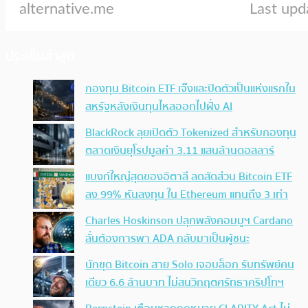
ประเด็นล่าสุด
กองทุน Bitcoin ETF เจ๊งและปิดตัวเป็นแห่งแรกใน
สหรัฐหลังเงินทุนไหลออกไปฝั่ง AI
BlackRock ลุยเปิดตัว Tokenized สำหรับกองทุน
ตลาดเงินยุโรปมูลค่า 3.11 แสนล้านดอลลาร์
แบงก์ใหญ่สุดของอิตาลี ลดสัดส่วน Bitcoin ETF
ลง 99% หันลงทุน ใน Ethereum แทนถึง 3 เท่า
Charles Hoskinson ปลุกพลังคอมมูฯ Cardano
ลั่นต้องการพา ADA กลับมาเป็นผู้ชนะ
นักขุด Bitcoin สาย Solo เจอบล็อก รับทรัพย์คน
เดียว 6.6 ล้านบาท ไม่สนวิกฤตศรัทธาคริปโทฯ