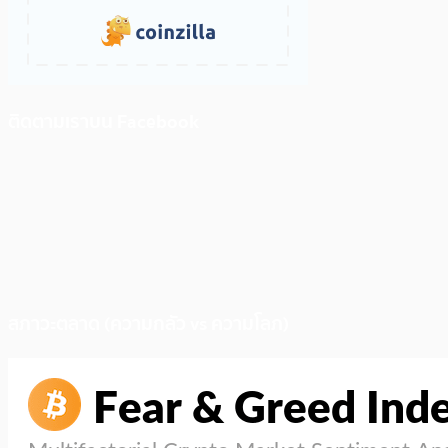
ติดตามเราบน Facebook
สภาวะตลาด (ความกลัว vs ความโลภ)