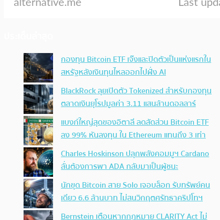
ประเด็นล่าสุด
กองทุน Bitcoin ETF เจ๊งและปิดตัวเป็นแห่งแรกใน
สหรัฐหลังเงินทุนไหลออกไปฝั่ง AI
BlackRock ลุยเปิดตัว Tokenized สำหรับกองทุน
ตลาดเงินยุโรปมูลค่า 3.11 แสนล้านดอลลาร์
แบงก์ใหญ่สุดของอิตาลี ลดสัดส่วน Bitcoin ETF
ลง 99% หันลงทุน ใน Ethereum แทนถึง 3 เท่า
Charles Hoskinson ปลุกพลังคอมมูฯ Cardano
ลั่นต้องการพา ADA กลับมาเป็นผู้ชนะ
นักขุด Bitcoin สาย Solo เจอบล็อก รับทรัพย์คน
เดียว 6.6 ล้านบาท ไม่สนวิกฤตศรัทธาคริปโทฯ
Bernstein เตือนหากกฎหมาย CLARITY Act ไม่