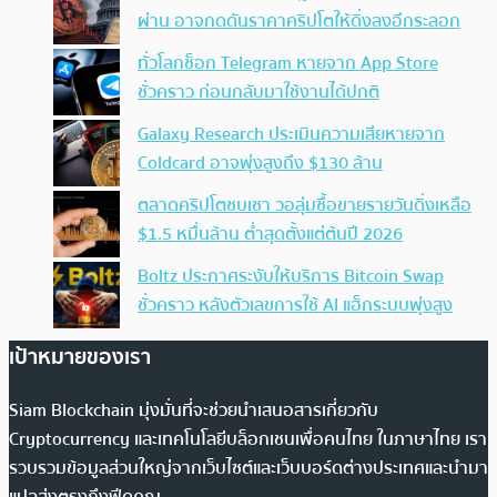
ผ่าน อาจกดดันราคาคริปโตให้ดิ่งลงอีกระลอก
ทั่วโลกช็อก Telegram หายจาก App Store
ชั่วคราว ก่อนกลับมาใช้งานได้ปกติ
Galaxy Research ประเมินความเสียหายจาก
Coldcard อาจพุ่งสูงถึง $130 ล้าน
ตลาดคริปโตซบเซา วอลุ่มซื้อขายรายวันดิ่งเหลือ
$1.5 หมื่นล้าน ต่ำสุดตั้งแต่ต้นปี 2026
Boltz ประกาศระงับให้บริการ Bitcoin Swap
ชั่วคราว หลังตัวเลขการใช้ AI แฮ็กระบบพุ่งสูง
เป้าหมายของเรา
Siam Blockchain มุ่งมั่นที่จะช่วยนำเสนอสารเกี่ยวกับ
Cryptocurrency และเทคโนโลยีบล็อกเชนเพื่อคนไทย ในภาษาไทย เรา
รวบรวมข้อมูลส่วนใหญ่จากเว็บไซต์และเว็บบอร์ดต่างประเทศและนำมา
แปลส่งตรงถึงฟีดคุณ