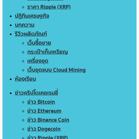
ราคา Ripple (XRP)
ปฏิทินเศรษฐกิจ
บทความ
รีวิวผลิตภัณฑ์
เว็บซื้อขาย
กระเป๋าเก็บเหรียญ
เครื่องขุด
เว็บขุดแบบ Cloud Mining
ห้องเรียน
ข่าวคริปโตเคอเรนซี่
ข่าว Bitcoin
ข่าว Ethereum
ข่าว Binance Coin
ข่าว Dogecoin
ข่าว Ripple (XRP)