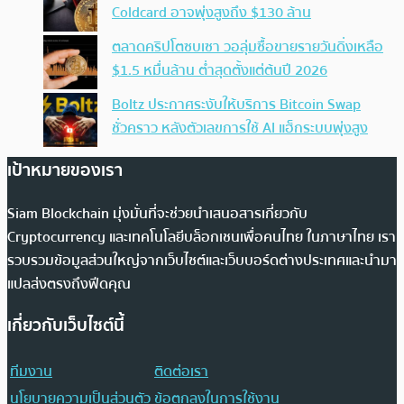
Coldcard อาจพุ่งสูงถึง $130 ล้าน
ตลาดคริปโตซบเซา วอลุ่มซื้อขายรายวันดิ่งเหลือ
$1.5 หมื่นล้าน ต่ำสุดตั้งแต่ต้นปี 2026
Boltz ประกาศระงับให้บริการ Bitcoin Swap
ชั่วคราว หลังตัวเลขการใช้ AI แฮ็กระบบพุ่งสูง
เป้าหมายของเรา
Siam Blockchain มุ่งมั่นที่จะช่วยนำเสนอสารเกี่ยวกับ
Cryptocurrency และเทคโนโลยีบล็อกเชนเพื่อคนไทย ในภาษาไทย เรา
รวบรวมข้อมูลส่วนใหญ่จากเว็บไซต์และเว็บบอร์ดต่างประเทศและนำมา
แปลส่งตรงถึงฟีดคุณ
เกี่ยวกับเว็บไซต์นี้
ทีมงาน
ติดต่อเรา
นโยบายความเป็นส่วนตัว
ข้อตกลงในการใช้งาน