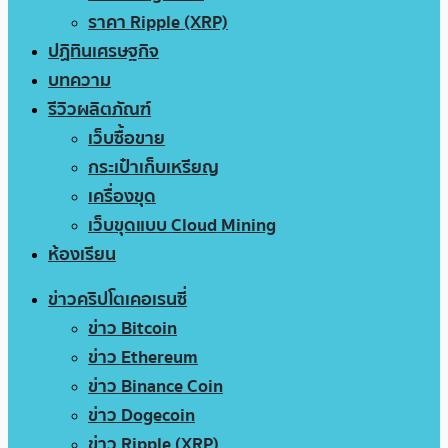
ราคา Ripple (XRP)
ปฏิทินเศรษฐกิจ
บทความ
รีวิวผลิตภัณฑ์
เว็บซื้อขาย
กระเป๋าเก็บเหรียญ
เครื่องขุด
เว็บขุดแบบ Cloud Mining
ห้องเรียน
ข่าวคริปโตเคอเรนซี่
ข่าว Bitcoin
ข่าว Ethereum
ข่าว Binance Coin
ข่าว Dogecoin
ข่าว Ripple (XRP)