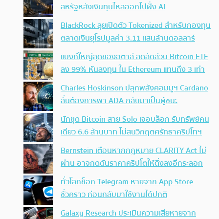
สหรัฐหลังเงินทุนไหลออกไปฝั่ง AI
BlackRock ลุยเปิดตัว Tokenized สำหรับกองทุน
ตลาดเงินยุโรปมูลค่า 3.11 แสนล้านดอลลาร์
แบงก์ใหญ่สุดของอิตาลี ลดสัดส่วน Bitcoin ETF
ลง 99% หันลงทุน ใน Ethereum แทนถึง 3 เท่า
Charles Hoskinson ปลุกพลังคอมมูฯ Cardano
ลั่นต้องการพา ADA กลับมาเป็นผู้ชนะ
นักขุด Bitcoin สาย Solo เจอบล็อก รับทรัพย์คน
เดียว 6.6 ล้านบาท ไม่สนวิกฤตศรัทธาคริปโทฯ
Bernstein เตือนหากกฎหมาย CLARITY Act ไม่
ผ่าน อาจกดดันราคาคริปโตให้ดิ่งลงอีกระลอก
ทั่วโลกช็อก Telegram หายจาก App Store
ชั่วคราว ก่อนกลับมาใช้งานได้ปกติ
Galaxy Research ประเมินความเสียหายจาก