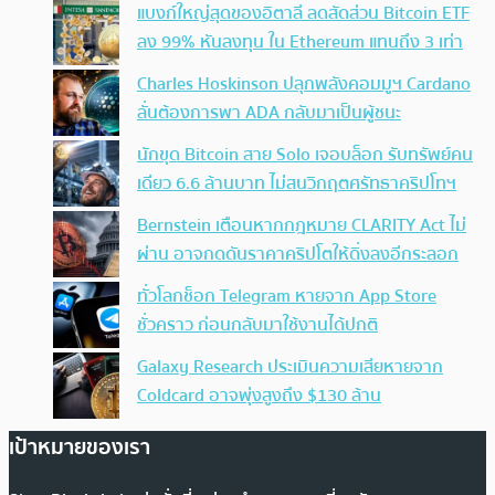
แบงก์ใหญ่สุดของอิตาลี ลดสัดส่วน Bitcoin ETF
ลง 99% หันลงทุน ใน Ethereum แทนถึง 3 เท่า
Charles Hoskinson ปลุกพลังคอมมูฯ Cardano
ลั่นต้องการพา ADA กลับมาเป็นผู้ชนะ
นักขุด Bitcoin สาย Solo เจอบล็อก รับทรัพย์คน
เดียว 6.6 ล้านบาท ไม่สนวิกฤตศรัทธาคริปโทฯ
Bernstein เตือนหากกฎหมาย CLARITY Act ไม่
ผ่าน อาจกดดันราคาคริปโตให้ดิ่งลงอีกระลอก
ทั่วโลกช็อก Telegram หายจาก App Store
ชั่วคราว ก่อนกลับมาใช้งานได้ปกติ
Galaxy Research ประเมินความเสียหายจาก
Coldcard อาจพุ่งสูงถึง $130 ล้าน
เป้าหมายของเรา