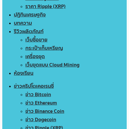
ราคา Ripple (XRP)
ปฏิทินเศรษฐกิจ
บทความ
รีวิวผลิตภัณฑ์
เว็บซื้อขาย
กระเป๋าเก็บเหรียญ
เครื่องขุด
เว็บขุดแบบ Cloud Mining
ห้องเรียน
ข่าวคริปโตเคอเรนซี่
ข่าว Bitcoin
ข่าว Ethereum
ข่าว Binance Coin
ข่าว Dogecoin
ข่าว Ripple (XRP)