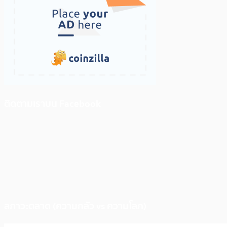
ติดตามเราบน Facebook
สภาวะตลาด (ความกลัว vs ความโลภ)