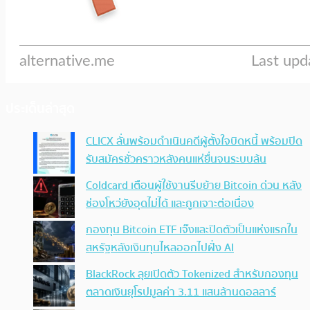
ประเด็นล่าสุด
CLICX ลั่นพร้อมดำเนินคดีผู้ตั้งใจบิดหนี้ พร้อมปิด
รับสมัครชั่วคราวหลังคนแห่ยื่นจนระบบล้น
Coldcard เตือนผู้ใช้งานรีบย้าย Bitcoin ด่วน หลัง
ช่องโหว่ยังอุดไม่ได้ และถูกเจาะต่อเนื่อง
กองทุน Bitcoin ETF เจ๊งและปิดตัวเป็นแห่งแรกใน
สหรัฐหลังเงินทุนไหลออกไปฝั่ง AI
BlackRock ลุยเปิดตัว Tokenized สำหรับกองทุน
ตลาดเงินยุโรปมูลค่า 3.11 แสนล้านดอลลาร์