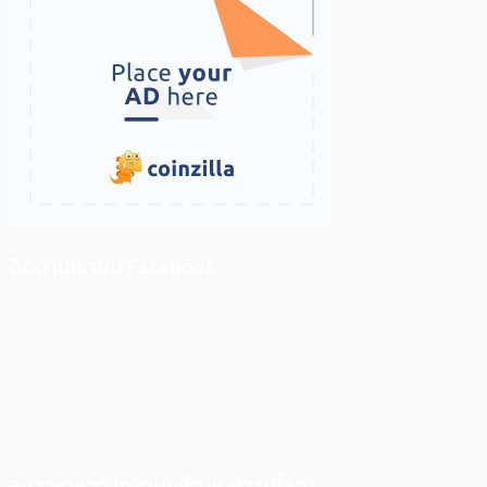
ติดตามเราบน Facebook
สภาวะตลาด (ความกลัว vs ความโลภ)