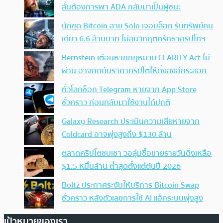
ลั่นต้องการพา ADA กลับมาเป็นผู้ชนะ
นักขุด Bitcoin สาย Solo เจอบล็อก รับทรัพย์คน
เดียว 6.6 ล้านบาท ไม่สนวิกฤตศรัทธาคริปโทฯ
Bernstein เตือนหากกฎหมาย CLARITY Act ไม่
ผ่าน อาจกดดันราคาคริปโตให้ดิ่งลงอีกระลอก
ทั่วโลกช็อก Telegram หายจาก App Store
ชั่วคราว ก่อนกลับมาใช้งานได้ปกติ
Galaxy Research ประเมินความเสียหายจาก
Coldcard อาจพุ่งสูงถึง $130 ล้าน
ตลาดคริปโตซบเซา วอลุ่มซื้อขายรายวันดิ่งเหลือ
$1.5 หมื่นล้าน ต่ำสุดตั้งแต่ต้นปี 2026
Boltz ประกาศระงับให้บริการ Bitcoin Swap
ชั่วคราว หลังตัวเลขการใช้ AI แฮ็กระบบพุ่งสูง
เป้าหมายของเรา