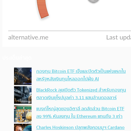
ประเด็นล่าสุด
กองทุน Bitcoin ETF เจ๊งและปิดตัวเป็นแห่งแรกใน
สหรัฐหลังเงินทุนไหลออกไปฝั่ง AI
BlackRock ลุยเปิดตัว Tokenized สำหรับกองทุน
ตลาดเงินยุโรปมูลค่า 3.11 แสนล้านดอลลาร์
แบงก์ใหญ่สุดของอิตาลี ลดสัดส่วน Bitcoin ETF
ลง 99% หันลงทุน ใน Ethereum แทนถึง 3 เท่า
Charles Hoskinson ปลุกพลังคอมมูฯ Cardano