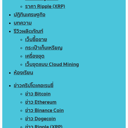
ราคา Ripple (XRP)
ปฏิทินเศรษฐกิจ
บทความ
รีวิวผลิตภัณฑ์
เว็บซื้อขาย
กระเป๋าเก็บเหรียญ
เครื่องขุด
เว็บขุดแบบ Cloud Mining
ห้องเรียน
ข่าวคริปโตเคอเรนซี่
ข่าว Bitcoin
ข่าว Ethereum
ข่าว Binance Coin
ข่าว Dogecoin
ข่าว Ripple (XRP)