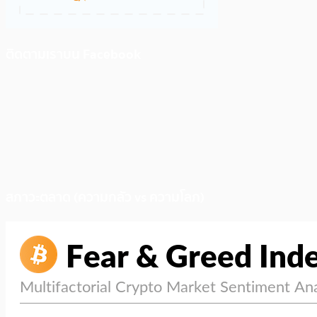
ติดตามเราบน Facebook
สภาวะตลาด (ความกลัว vs ความโลภ)