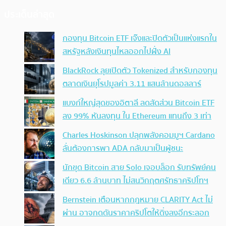
ประเด็นล่าสุด
กองทุน Bitcoin ETF เจ๊งและปิดตัวเป็นแห่งแรกใน
สหรัฐหลังเงินทุนไหลออกไปฝั่ง AI
BlackRock ลุยเปิดตัว Tokenized สำหรับกองทุน
ตลาดเงินยุโรปมูลค่า 3.11 แสนล้านดอลลาร์
แบงก์ใหญ่สุดของอิตาลี ลดสัดส่วน Bitcoin ETF
ลง 99% หันลงทุน ใน Ethereum แทนถึง 3 เท่า
Charles Hoskinson ปลุกพลังคอมมูฯ Cardano
ลั่นต้องการพา ADA กลับมาเป็นผู้ชนะ
นักขุด Bitcoin สาย Solo เจอบล็อก รับทรัพย์คน
เดียว 6.6 ล้านบาท ไม่สนวิกฤตศรัทธาคริปโทฯ
Bernstein เตือนหากกฎหมาย CLARITY Act ไม่
ผ่าน อาจกดดันราคาคริปโตให้ดิ่งลงอีกระลอก