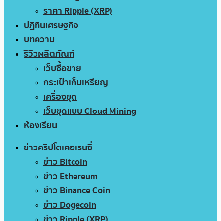
ราคา Ripple (XRP)
ปฏิทินเศรษฐกิจ
บทความ
รีวิวผลิตภัณฑ์
เว็บซื้อขาย
กระเป๋าเก็บเหรียญ
เครื่องขุด
เว็บขุดแบบ Cloud Mining
ห้องเรียน
ข่าวคริปโตเคอเรนซี่
ข่าว Bitcoin
ข่าว Ethereum
ข่าว Binance Coin
ข่าว Dogecoin
ข่าว Ripple (XRP)