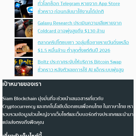
ทั่วโลกช็อก Telegram หายจาก App Store
ชั่วคราว ก่อนกลับมาใช้งานได้ปกติ
Galaxy Research ประเมินความเสียหายจาก
Coldcard อาจพุ่งสูงถึง $130 ล้าน
ตลาดคริปโตซบเซา วอลุ่มซื้อขายรายวันดิ่งเหลือ
$1.5 หมื่นล้าน ต่ำสุดตั้งแต่ต้นปี 2026
Boltz ประกาศระงับให้บริการ Bitcoin Swap
ชั่วคราว หลังตัวเลขการใช้ AI แฮ็กระบบพุ่งสูง
เป้าหมายของเรา
Siam Blockchain มุ่งมั่นที่จะช่วยนำเสนอสารเกี่ยวกับ
Cryptocurrency และเทคโนโลยีบล็อกเชนเพื่อคนไทย ในภาษาไทย เรา
รวบรวมข้อมูลส่วนใหญ่จากเว็บไซต์และเว็บบอร์ดต่างประเทศและนำมา
แปลส่งตรงถึงฟีดคุณ