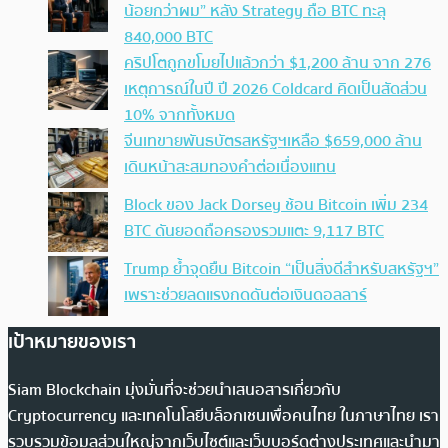
น้อยกว่าผม” หลัง Strategy ถือ BTC ทะลุ
840,000 BTC
คริปโตถูกขโมยไปแล้วกว่า $1,200 ล้าน จาก 276
เหตุการณ์ในปี ปี 2026 Coldcard คิดเป็นสัดส่วน
10% จากทั้งหมด
จีนเทขายพันธบัตรสหรัฐฯเหลือ $659,000 ล้าน
เดินหน้าสะสมทองคำต่อเนื่องแทน
Block ของ Jack Dorsey ช้อน Bitcoin เพิ่ม 234
BTC ดันยอดถือครองรวมแตะ 9,117 BTC
Trump ย้ำจุดยืน Bitcoin “เป็นสิ่งดีสำหรับสหรัฐฯ”
เพราะช่วยลดแรงกดดันต่อเงินดอลลาร์
เป้าหมายของเรา
Siam Blockchain มุ่งมั่นที่จะช่วยนำเสนอสารเกี่ยวกับ
Cryptocurrency และเทคโนโลยีบล็อกเชนเพื่อคนไทย ในภาษาไทย เรา
รวบรวมข้อมูลส่วนใหญ่จากเว็บไซต์และเว็บบอร์ดต่างประเทศและนำมา