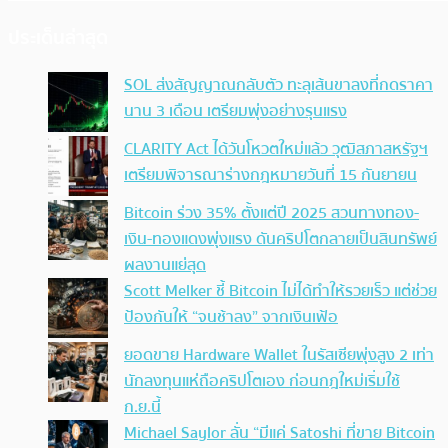
ประเด็นล่าสุด
SOL ส่งสัญญาณกลับตัว ทะลุเส้นขาลงที่กดราคา
นาน 3 เดือน เตรียมพุ่งอย่างรุนแรง
CLARITY Act ได้วันโหวตใหม่แล้ว วุฒิสภาสหรัฐฯ
เตรียมพิจารณาร่างกฎหมายวันที่ 15 กันยายน
Bitcoin ร่วง 35% ตั้งแต่ปี 2025 สวนทางทอง-
เงิน-ทองแดงพุ่งแรง ดันคริปโตกลายเป็นสินทรัพย์
ผลงานแย่สุด
Scott Melker ชี้ Bitcoin ไม่ได้ทำให้รวยเร็ว แต่ช่วย
ป้องกันให้ “จนช้าลง” จากเงินเฟ้อ
ยอดขาย Hardware Wallet ในรัสเซียพุ่งสูง 2 เท่า
นักลงทุนแห่ถือคริปโตเอง ก่อนกฎใหม่เริ่มใช้
ก.ย.นี้
Michael Saylor ลั่น “มีแค่ Satoshi ที่ขาย Bitcoin