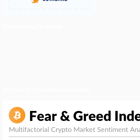
ติดตามเราบน Facebook
สภาวะตลาด (ความกลัว vs ความโลภ)