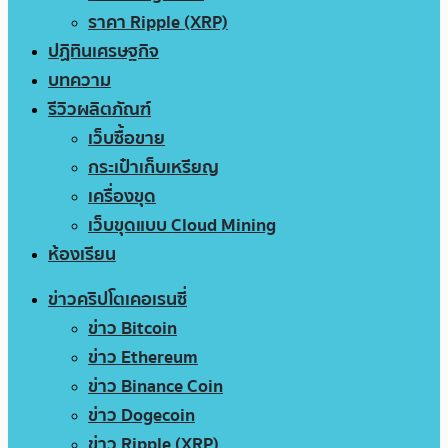
ราคา Ripple (XRP)
ปฏิทินเศรษฐกิจ
บทความ
รีวิวผลิตภัณฑ์
เว็บซื้อขาย
กระเป๋าเก็บเหรียญ
เครื่องขุด
เว็บขุดแบบ Cloud Mining
ห้องเรียน
ข่าวคริปโตเคอเรนซี่
ข่าว Bitcoin
ข่าว Ethereum
ข่าว Binance Coin
ข่าว Dogecoin
ข่าว Ripple (XRP)