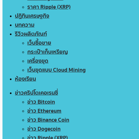
ราคา Ripple (XRP)
ปฏิทินเศรษฐกิจ
บทความ
รีวิวผลิตภัณฑ์
เว็บซื้อขาย
กระเป๋าเก็บเหรียญ
เครื่องขุด
เว็บขุดแบบ Cloud Mining
ห้องเรียน
ข่าวคริปโตเคอเรนซี่
ข่าว Bitcoin
ข่าว Ethereum
ข่าว Binance Coin
ข่าว Dogecoin
ข่าว Ripple (XRP)