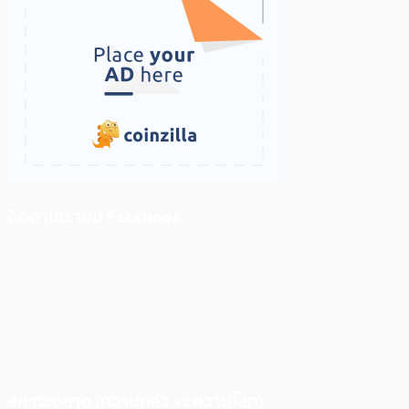
ติดตามเราบน Facebook
สภาวะตลาด (ความกลัว vs ความโลภ)