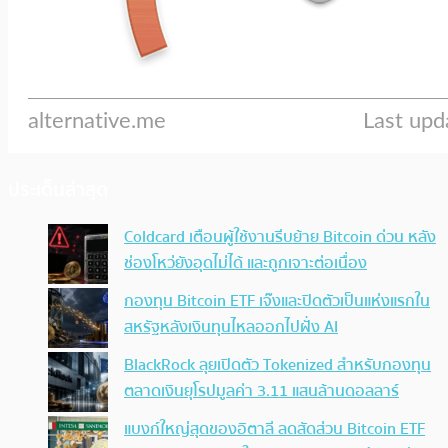
ประเด็นล่าสุด
Coldcard เตือนผู้ใช้งานรีบย้าย Bitcoin ด่วน หลัง
ช่องโหว่ยังอุดไม่ได้ และถูกเจาะต่อเนื่อง
กองทุน Bitcoin ETF เจ๊งและปิดตัวเป็นแห่งแรกใน
สหรัฐหลังเงินทุนไหลออกไปฝั่ง AI
BlackRock ลุยเปิดตัว Tokenized สำหรับกองทุน
ตลาดเงินยุโรปมูลค่า 3.11 แสนล้านดอลลาร์
แบงก์ใหญ่สุดของอิตาลี ลดสัดส่วน Bitcoin ETF