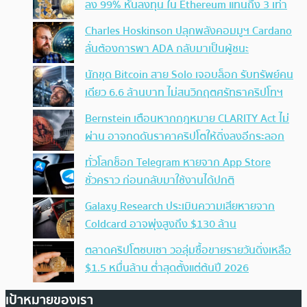
ลง 99% หันลงทุน ใน Ethereum แทนถึง 3 เท่า
Charles Hoskinson ปลุกพลังคอมมูฯ Cardano
ลั่นต้องการพา ADA กลับมาเป็นผู้ชนะ
นักขุด Bitcoin สาย Solo เจอบล็อก รับทรัพย์คน
เดียว 6.6 ล้านบาท ไม่สนวิกฤตศรัทธาคริปโทฯ
Bernstein เตือนหากกฎหมาย CLARITY Act ไม่
ผ่าน อาจกดดันราคาคริปโตให้ดิ่งลงอีกระลอก
ทั่วโลกช็อก Telegram หายจาก App Store
ชั่วคราว ก่อนกลับมาใช้งานได้ปกติ
Galaxy Research ประเมินความเสียหายจาก
Coldcard อาจพุ่งสูงถึง $130 ล้าน
ตลาดคริปโตซบเซา วอลุ่มซื้อขายรายวันดิ่งเหลือ
$1.5 หมื่นล้าน ต่ำสุดตั้งแต่ต้นปี 2026
เป้าหมายของเรา