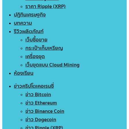
ราคา Ripple (XRP)
ปฏิทินเศรษฐกิจ
บทความ
รีวิวผลิตภัณฑ์
เว็บซื้อขาย
กระเป๋าเก็บเหรียญ
เครื่องขุด
เว็บขุดแบบ Cloud Mining
ห้องเรียน
ข่าวคริปโตเคอเรนซี่
ข่าว Bitcoin
ข่าว Ethereum
ข่าว Binance Coin
ข่าว Dogecoin
ข่าว Ripple (XRP)