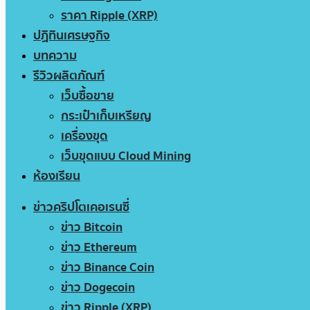
ราคา Ripple (XRP)
ปฏิทินเศรษฐกิจ
บทความ
รีวิวผลิตภัณฑ์
เว็บซื้อขาย
กระเป๋าเก็บเหรียญ
เครื่องขุด
เว็บขุดแบบ Cloud Mining
ห้องเรียน
ข่าวคริปโตเคอเรนซี่
ข่าว Bitcoin
ข่าว Ethereum
ข่าว Binance Coin
ข่าว Dogecoin
ข่าว Ripple (XRP)