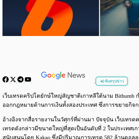
ฟังสรุปข่าว
พร้อมเล่น
เว็บเทรดคริปโตยักษ์ใหญ่สัญชาติเกาหลีใต้นาม Bithumb กำ
ออกกฎหมายด้านการเงินทั้งสองประเทศ ซึ่งการขยายกิจก
อ้างอิงจากสื่อรายงานในวัศุกร์ที่ผ่านมา ปัจจุบัน เว็บเ
เทรดดังกล่าวมีขนาดใหญ่ที่สุดเป็นอันดับที่ 2 ในประเทศเก
สนับสนุนโดย Kakao ซึ่งมีปริมาณการเทรด 582 ล้านดอลลาร