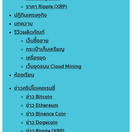
ราคา Ripple (XRP)
ปฏิทินเศรษฐกิจ
บทความ
รีวิวผลิตภัณฑ์
เว็บซื้อขาย
กระเป๋าเก็บเหรียญ
เครื่องขุด
เว็บขุดแบบ Cloud Mining
ห้องเรียน
ข่าวคริปโตเคอเรนซี่
ข่าว Bitcoin
ข่าว Ethereum
ข่าว Binance Coin
ข่าว Dogecoin
ข่าว Ripple (XRP)