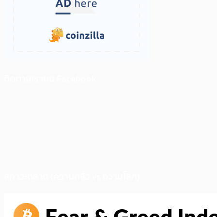
ติดตามเราบน Facebook
สภาวะตลาด (ความกลัว vs ความโลภ)