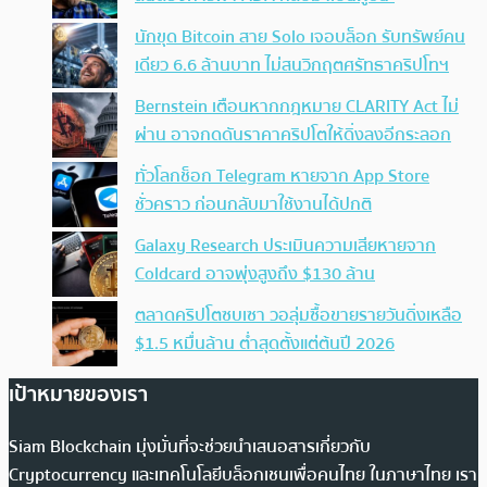
นักขุด Bitcoin สาย Solo เจอบล็อก รับทรัพย์คน
เดียว 6.6 ล้านบาท ไม่สนวิกฤตศรัทธาคริปโทฯ
Bernstein เตือนหากกฎหมาย CLARITY Act ไม่
ผ่าน อาจกดดันราคาคริปโตให้ดิ่งลงอีกระลอก
ทั่วโลกช็อก Telegram หายจาก App Store
ชั่วคราว ก่อนกลับมาใช้งานได้ปกติ
Galaxy Research ประเมินความเสียหายจาก
Coldcard อาจพุ่งสูงถึง $130 ล้าน
ตลาดคริปโตซบเซา วอลุ่มซื้อขายรายวันดิ่งเหลือ
$1.5 หมื่นล้าน ต่ำสุดตั้งแต่ต้นปี 2026
เป้าหมายของเรา
Siam Blockchain มุ่งมั่นที่จะช่วยนำเสนอสารเกี่ยวกับ
Cryptocurrency และเทคโนโลยีบล็อกเชนเพื่อคนไทย ในภาษาไทย เรา