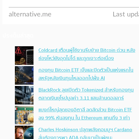
ประเด็นล่าสุด
Coldcard เตือนผู้ใช้งานรีบย้าย Bitcoin ด่วน หลัง
ช่องโหว่ยังอุดไม่ได้ และถูกเจาะต่อเนื่อง
กองทุน Bitcoin ETF เจ๊งและปิดตัวเป็นแห่งแรกใน
สหรัฐหลังเงินทุนไหลออกไปฝั่ง AI
BlackRock ลุยเปิดตัว Tokenized สำหรับกองทุน
ตลาดเงินยุโรปมูลค่า 3.11 แสนล้านดอลลาร์
แบงก์ใหญ่สุดของอิตาลี ลดสัดส่วน Bitcoin ETF
ลง 99% หันลงทุน ใน Ethereum แทนถึง 3 เท่า
Charles Hoskinson ปลุกพลังคอมมูฯ Cardano
ลั่นต้องการพา ADA กลับมาเป็นผู้ชนะ