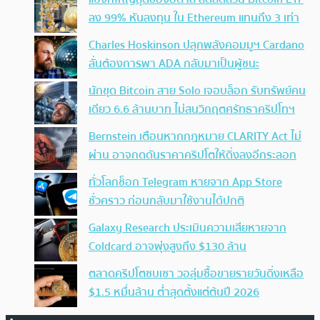
ลง 99% หันลงทุน ใน Ethereum แทนถึง 3 เท่า
Charles Hoskinson ปลุกพลังคอมมูฯ Cardano
ลั่นต้องการพา ADA กลับมาเป็นผู้ชนะ
นักขุด Bitcoin สาย Solo เจอบล็อก รับทรัพย์คน
เดียว 6.6 ล้านบาท ไม่สนวิกฤตศรัทธาคริปโทฯ
Bernstein เตือนหากกฎหมาย CLARITY Act ไม่
ผ่าน อาจกดดันราคาคริปโตให้ดิ่งลงอีกระลอก
ทั่วโลกช็อก Telegram หายจาก App Store
ชั่วคราว ก่อนกลับมาใช้งานได้ปกติ
Galaxy Research ประเมินความเสียหายจาก
Coldcard อาจพุ่งสูงถึง $130 ล้าน
ตลาดคริปโตซบเซา วอลุ่มซื้อขายรายวันดิ่งเหลือ
$1.5 หมื่นล้าน ต่ำสุดตั้งแต่ต้นปี 2026