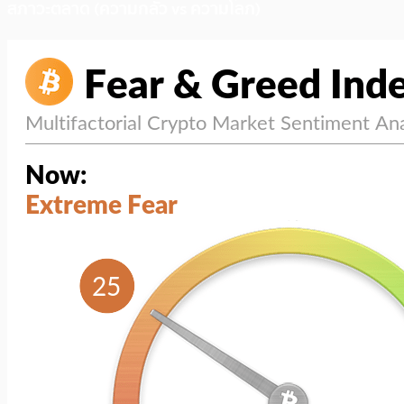
สภาวะตลาด (ความกลัว vs ความโลภ)