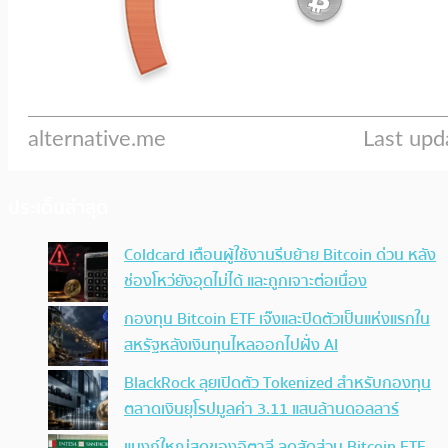
ประเด็นล่าสุด
Coldcard เตือนผู้ใช้งานรีบย้าย Bitcoin ด่วน หลัง
ช่องโหว่ยังอุดไม่ได้ และถูกเจาะต่อเนื่อง
กองทุน Bitcoin ETF เจ๊งและปิดตัวเป็นแห่งแรกใน
สหรัฐหลังเงินทุนไหลออกไปฝั่ง AI
BlackRock ลุยเปิดตัว Tokenized สำหรับกองทุน
ตลาดเงินยุโรปมูลค่า 3.11 แสนล้านดอลลาร์
แบงก์ใหญ่สุดของอิตาลี ลดสัดส่วน Bitcoin ETF