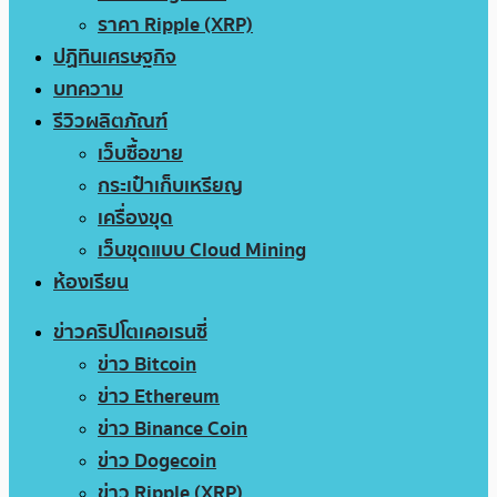
ราคา Ripple (XRP)
ปฏิทินเศรษฐกิจ
บทความ
รีวิวผลิตภัณฑ์
เว็บซื้อขาย
กระเป๋าเก็บเหรียญ
เครื่องขุด
เว็บขุดแบบ Cloud Mining
ห้องเรียน
ข่าวคริปโตเคอเรนซี่
ข่าว Bitcoin
ข่าว Ethereum
ข่าว Binance Coin
ข่าว Dogecoin
ข่าว Ripple (XRP)