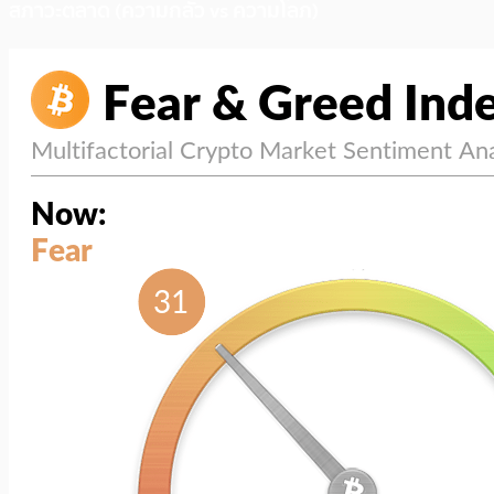
สภาวะตลาด (ความกลัว vs ความโลภ)