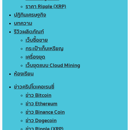
ราคา Ripple (XRP)
ปฏิทินเศรษฐกิจ
บทความ
รีวิวผลิตภัณฑ์
เว็บซื้อขาย
กระเป๋าเก็บเหรียญ
เครื่องขุด
เว็บขุดแบบ Cloud Mining
ห้องเรียน
ข่าวคริปโตเคอเรนซี่
ข่าว Bitcoin
ข่าว Ethereum
ข่าว Binance Coin
ข่าว Dogecoin
ข่าว Ripple (XRP)