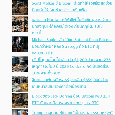
Scott Melker ชี้ Bitcoin ไม่ได้ทำให้รวยเร็ว แต่ช่วย
ป้องกันให้ “จนช้าลง” จากเงินเฟ้อ
ยอดขาย Hardware Wallet ในรัสเซียพุ่งสูง 2 เท่า
นักลงทุนแห่ถือคริปโตเอง ก่อนกฎใหม่เริ่มใช้
ก.ย.นี้
Michael Saylor ลั่น “มีแค่ Satoshi ที่ขาย Bitcoin
น้อยกว่าผม” หลัง Strategy ถือ BTC ทะลุ
840,000 BTC
คริปโตถูกขโมยไปแล้วกว่า $1,200 ล้าน จาก 276
เหตุการณ์ในปี ปี 2026 Coldcard คิดเป็นสัดส่วน
10% จากทั้งหมด
จีนเทขายพันธบัตรสหรัฐฯเหลือ $659,000 ล้าน
เดินหน้าสะสมทองคำต่อเนื่องแทน
Block ของ Jack Dorsey ช้อน Bitcoin เพิ่ม 234
BTC ดันยอดถือครองรวมแตะ 9,117 BTC
Trump ย้ำจุดยืน Bitcoin “เป็นสิ่งดีสำหรับสหรัฐฯ”