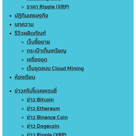
ราคา Ripple (XRP)
ปฏิทินเศรษฐกิจ
บทความ
รีวิวผลิตภัณฑ์
เว็บซื้อขาย
กระเป๋าเก็บเหรียญ
เครื่องขุด
เว็บขุดแบบ Cloud Mining
ห้องเรียน
ข่าวคริปโตเคอเรนซี่
ข่าว Bitcoin
ข่าว Ethereum
ข่าว Binance Coin
ข่าว Dogecoin
ข่าว Ripple (XRP)