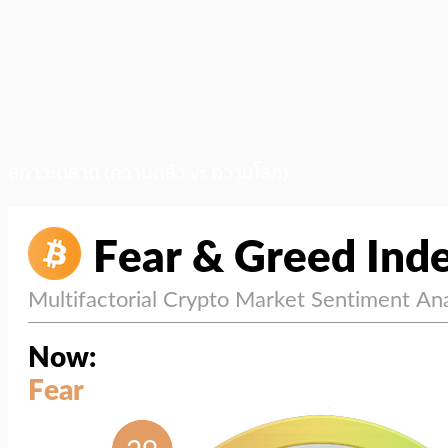
สภาวะตลาด (ความกลัว vs ความโลภ)