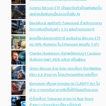
กองทุน Bitcoin ETF เจ๊งและปิดตัวเป็นแห่งแรกใน
สหรัฐหลังเงินทุนไหลออกไปฝั่ง AI
BlackRock ลุยเปิดตัว Tokenized สำหรับกองทุน
ตลาดเงินยุโรปมูลค่า 3.11 แสนล้านดอลลาร์
แบงก์ใหญ่สุดของอิตาลี ลดสัดส่วน Bitcoin ETF
ลง 99% หันลงทุน ใน Ethereum แทนถึง 3 เท่า
Charles Hoskinson ปลุกพลังคอมมูฯ Cardano
ลั่นต้องการพา ADA กลับมาเป็นผู้ชนะ
นักขุด Bitcoin สาย Solo เจอบล็อก รับทรัพย์คน
เดียว 6.6 ล้านบาท ไม่สนวิกฤตศรัทธาคริปโทฯ
Bernstein เตือนหากกฎหมาย CLARITY Act ไม่
ผ่าน อาจกดดันราคาคริปโตให้ดิ่งลงอีกระลอก
ทั่วโลกช็อก Telegram หายจาก App Store
ชั่วคราว ก่อนกลับมาใช้งานได้ปกติ