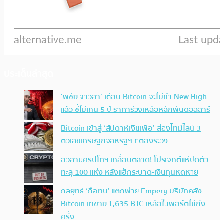
ประเด็นล่าสุด
‘พิชัย จาวลา’ เตือน Bitcoin จะไม่ทำ New High
แล้ว ชี้ไม่เกิน 5 ปี ราคาร่วงเหลือหลักพันดอลลาร์
Bitcoin เข้าสู่ ‘สัปดาห์เงินเฟ้อ’ ส่องไทม์ไลน์ 3
ตัวเลขเศรษฐกิจสหรัฐฯ ที่ต้องระวัง
อวสานคริปโทฯ เกลื่อนตลาด! โปรเจกต์แห่ปิดตัว
ทะลุ 100 แห่ง หลังแฮ็กระบาด-เงินทุนหดหาย
กลยุทธ์ ‘ถือทน’ แตกพ่าย Empery บริษัทคลัง
Bitcoin เทขาย 1,635 BTC เหลือในพอร์ตไม่ถึง
ครึ่ง