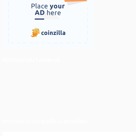
ติดตามเราบน Facebook
สภาวะตลาด (ความกลัว vs ความโลภ)