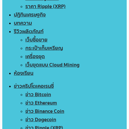
ราคา Ripple (XRP)
ปฏิทินเศรษฐกิจ
บทความ
รีวิวผลิตภัณฑ์
เว็บซื้อขาย
กระเป๋าเก็บเหรียญ
เครื่องขุด
เว็บขุดแบบ Cloud Mining
ห้องเรียน
ข่าวคริปโตเคอเรนซี่
ข่าว Bitcoin
ข่าว Ethereum
ข่าว Binance Coin
ข่าว Dogecoin
ข่าว Ripple (XRP)