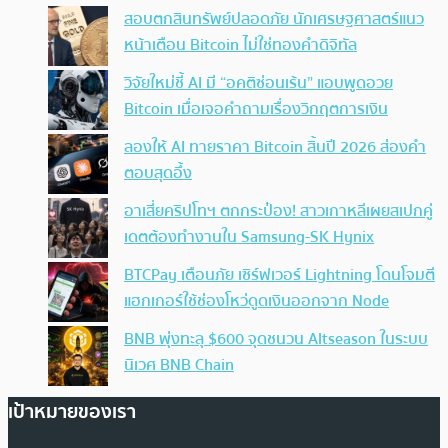
สอบตกสินทรัพย์ปลอดภัย นักเศรษฐศาสตร์แนว
หน้าเตือน Bitcoin ไม่ใช่ทองคำดิจิทัล
วิจัยใหม่ชี้ AI มี “อคติซ่อนเร้น” แอบพูดอวย
Bitcoin เมื่อเจอคำถามเรื่องวิกฤตการเงิน
ลองให้ AI ทายราคา Bitcoin สิ้นปี 2026 ส่องคำ
ตอบสุดอึ้ง
อาเสี่ยคริปโทฯ ตกกระป๋อง! สาวเกาหลีเผยสเปกคู่
เดตต้องทำงานใน Samsung-SK Hynix
BTCPay เตือนภัย เซิร์ฟเวอร์ Lightning โดนโจมตี
แฮกเกอร์ใช้ช่องโหว่ดูดเงินออกจาก Node
BNB พุ่งทะลุ $600 จุดชนวน Altseason ในระบบ
นิเวศ BNB Chain
เป้าหมายของเรา