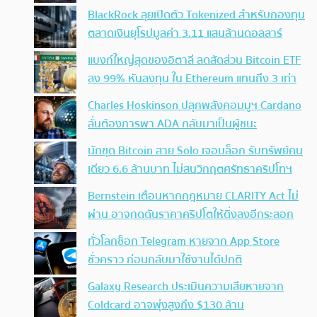
BlackRock ลุยเปิดตัว Tokenized สำหรับกองทุน
ตลาดเงินยุโรปมูลค่า 3.11 แสนล้านดอลลาร์
แบงก์ใหญ่สุดของอิตาลี ลดสัดส่วน Bitcoin ETF
ลง 99% หันลงทุน ใน Ethereum แทนถึง 3 เท่า
Charles Hoskinson ปลุกพลังคอมมูฯ Cardano
ลั่นต้องการพา ADA กลับมาเป็นผู้ชนะ
นักขุด Bitcoin สาย Solo เจอบล็อก รับทรัพย์คน
เดียว 6.6 ล้านบาท ไม่สนวิกฤตศรัทธาคริปโทฯ
Bernstein เตือนหากกฎหมาย CLARITY Act ไม่
ผ่าน อาจกดดันราคาคริปโตให้ดิ่งลงอีกระลอก
ทั่วโลกช็อก Telegram หายจาก App Store
ชั่วคราว ก่อนกลับมาใช้งานได้ปกติ
Galaxy Research ประเมินความเสียหายจาก
Coldcard อาจพุ่งสูงถึง $130 ล้าน