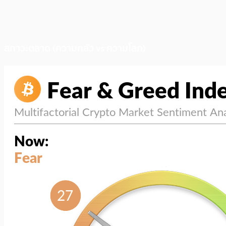
สภาวะตลาด (ความกลัว vs ความโลภ)