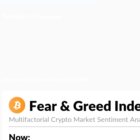
ติดตามเราบน Facebook
สภาวะตลาด (ความกลัว vs ความโลภ)