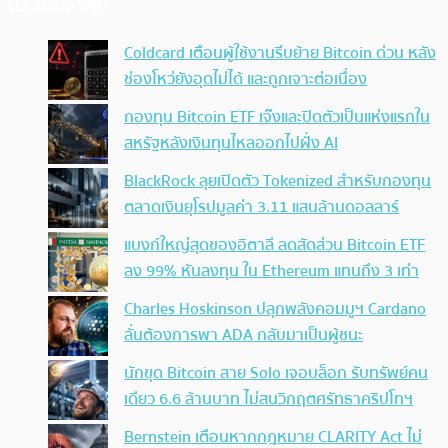
ประเด็นล่าสุด
Coldcard เตือนผู้ใช้งานรีบย้าย Bitcoin ด่วน หลัง
ช่องโหว่ยังอุดไม่ได้ และถูกเจาะต่อเนื่อง
กองทุน Bitcoin ETF เจ๊งและปิดตัวเป็นแห่งแรกใน
สหรัฐหลังเงินทุนไหลออกไปฝั่ง AI
BlackRock ลุยเปิดตัว Tokenized สำหรับกองทุน
ตลาดเงินยุโรปมูลค่า 3.11 แสนล้านดอลลาร์
แบงก์ใหญ่สุดของอิตาลี ลดสัดส่วน Bitcoin ETF
ลง 99% หันลงทุน ใน Ethereum แทนถึง 3 เท่า
Charles Hoskinson ปลุกพลังคอมมูฯ Cardano
ลั่นต้องการพา ADA กลับมาเป็นผู้ชนะ
นักขุด Bitcoin สาย Solo เจอบล็อก รับทรัพย์คน
เดียว 6.6 ล้านบาท ไม่สนวิกฤตศรัทธาคริปโทฯ
Bernstein เตือนหากกฎหมาย CLARITY Act ไม่