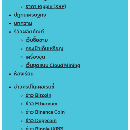
ราคา Ripple (XRP)
ปฏิทินเศรษฐกิจ
บทความ
รีวิวผลิตภัณฑ์
เว็บซื้อขาย
กระเป๋าเก็บเหรียญ
เครื่องขุด
เว็บขุดแบบ Cloud Mining
ห้องเรียน
ข่าวคริปโตเคอเรนซี่
ข่าว Bitcoin
ข่าว Ethereum
ข่าว Binance Coin
ข่าว Dogecoin
ข่าว Ripple (XRP)