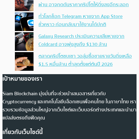
ผ่าน อาจกดดันราคาคริปโตให้ดิ่งลงอีกระลอก
ทั่วโลกช็อก Telegram หายจาก App Store
ชั่วคราว ก่อนกลับมาใช้งานได้ปกติ
Galaxy Research ประเมินความเสียหายจาก
Coldcard อาจพุ่งสูงถึง $130 ล้าน
ตลาดคริปโตซบเซา วอลุ่มซื้อขายรายวันดิ่งเหลือ
$1.5 หมื่นล้าน ต่ำสุดตั้งแต่ต้นปี 2026
เป้าหมายของเรา
Siam Blockchain มุ่งมั่นที่จะช่วยนำเสนอสารเกี่ยวกับ
Cryptocurrency และเทคโนโลยีบล็อกเชนเพื่อคนไทย ในภาษาไทย เรา
รวบรวมข้อมูลส่วนใหญ่จากเว็บไซต์และเว็บบอร์ดต่างประเทศและนำมา
แปลส่งตรงถึงฟีดคุณ
เกี่ยวกับเว็บไซต์นี้