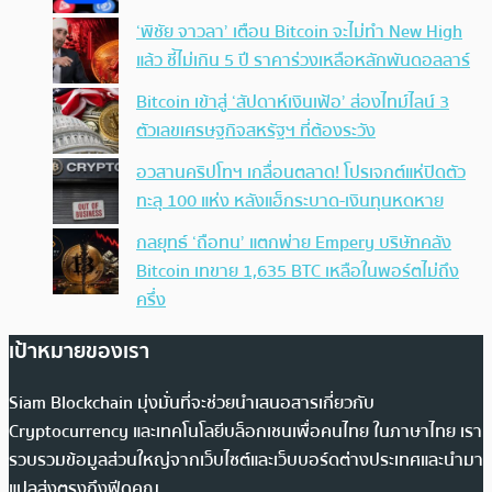
‘พิชัย จาวลา’ เตือน Bitcoin จะไม่ทำ New High
แล้ว ชี้ไม่เกิน 5 ปี ราคาร่วงเหลือหลักพันดอลลาร์
Bitcoin เข้าสู่ ‘สัปดาห์เงินเฟ้อ’ ส่องไทม์ไลน์ 3
ตัวเลขเศรษฐกิจสหรัฐฯ ที่ต้องระวัง
อวสานคริปโทฯ เกลื่อนตลาด! โปรเจกต์แห่ปิดตัว
ทะลุ 100 แห่ง หลังแฮ็กระบาด-เงินทุนหดหาย
กลยุทธ์ ‘ถือทน’ แตกพ่าย Empery บริษัทคลัง
Bitcoin เทขาย 1,635 BTC เหลือในพอร์ตไม่ถึง
ครึ่ง
เป้าหมายของเรา
Siam Blockchain มุ่งมั่นที่จะช่วยนำเสนอสารเกี่ยวกับ
Cryptocurrency และเทคโนโลยีบล็อกเชนเพื่อคนไทย ในภาษาไทย เรา
รวบรวมข้อมูลส่วนใหญ่จากเว็บไซต์และเว็บบอร์ดต่างประเทศและนำมา
แปลส่งตรงถึงฟีดคุณ