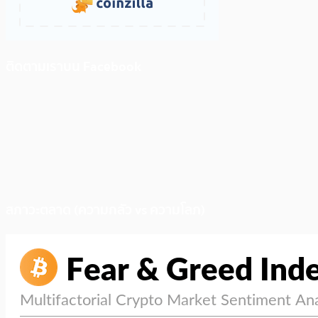
ติดตามเราบน Facebook
สภาวะตลาด (ความกลัว vs ความโลภ)