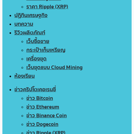
ราคา Ripple (XRP)
ปฏิทินเศรษฐกิจ
บทความ
รีวิวผลิตภัณฑ์
เว็บซื้อขาย
กระเป๋าเก็บเหรียญ
เครื่องขุด
เว็บขุดแบบ Cloud Mining
ห้องเรียน
ข่าวคริปโตเคอเรนซี่
ข่าว Bitcoin
ข่าว Ethereum
ข่าว Binance Coin
ข่าว Dogecoin
ข่าว Ripple (XRP)