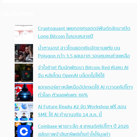
ประเด็นล่าสุด
Cryptoquant เผยกองทุนเฮดจ์ฟันด์กลับมาเปิด
Long Bitcoin ในรอบหลายปี
น้ำตานอง! สาวโดนแฮกเงินจัดงานแต่ง บน
Polygon กว่า 3.5 แสนบาท วอนชุมชนช่วยเหลือ
จำใจย้าย! ทีมนักพัฒนา Bitcoin Red หันซบ AI
จีน หลังโดน OpenAI บล็อกไม่ให้ใช้
แฮกเกอร์เกาหลีเหนืออัปเกรดใช้ AI กวาดคริปโทฯ
ทั่วโลก ตัวเลขพุ่งแตะ 66%
AI Future Ready #2 จัด Workshop ฟรี สอน
SME ใช้ AI ทำงานจริง 14 ส.ค. นี้
Coinbase พาเจาะลึก 4 เทรนด์คริปโทฯ ปี 2026
สลัดภาพจำสินทรัพย์เก็งกำไรไร้มูลค่า