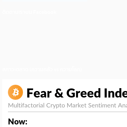
ติดตามเราบน Facebook
สภาวะตลาด (ความกลัว vs ความโลภ)