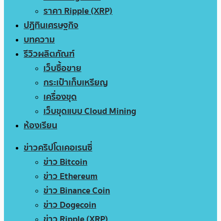
ราคา Ripple (XRP)
ปฏิทินเศรษฐกิจ
บทความ
รีวิวผลิตภัณฑ์
เว็บซื้อขาย
กระเป๋าเก็บเหรียญ
เครื่องขุด
เว็บขุดแบบ Cloud Mining
ห้องเรียน
ข่าวคริปโตเคอเรนซี่
ข่าว Bitcoin
ข่าว Ethereum
ข่าว Binance Coin
ข่าว Dogecoin
ข่าว Ripple (XRP)