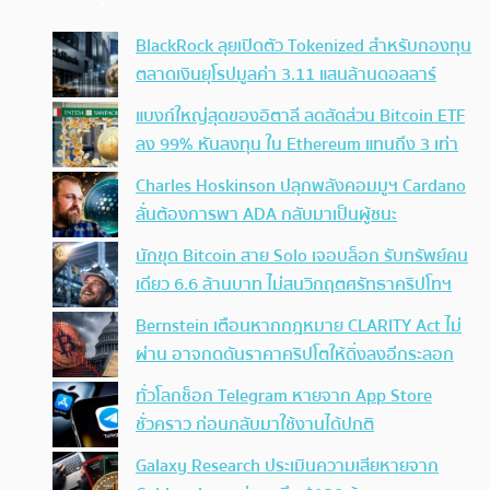
BlackRock ลุยเปิดตัว Tokenized สำหรับกองทุน
ตลาดเงินยุโรปมูลค่า 3.11 แสนล้านดอลลาร์
แบงก์ใหญ่สุดของอิตาลี ลดสัดส่วน Bitcoin ETF
ลง 99% หันลงทุน ใน Ethereum แทนถึง 3 เท่า
Charles Hoskinson ปลุกพลังคอมมูฯ Cardano
ลั่นต้องการพา ADA กลับมาเป็นผู้ชนะ
นักขุด Bitcoin สาย Solo เจอบล็อก รับทรัพย์คน
เดียว 6.6 ล้านบาท ไม่สนวิกฤตศรัทธาคริปโทฯ
Bernstein เตือนหากกฎหมาย CLARITY Act ไม่
ผ่าน อาจกดดันราคาคริปโตให้ดิ่งลงอีกระลอก
ทั่วโลกช็อก Telegram หายจาก App Store
ชั่วคราว ก่อนกลับมาใช้งานได้ปกติ
Galaxy Research ประเมินความเสียหายจาก