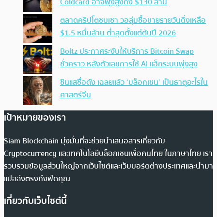
Coldcard อาจพุ่งสูงถึง $130 ล้าน
ตลาดคริปโตซบเซา วอลุ่มซื้อขายรายวันดิ่งเหลือ
$1.5 หมื่นล้าน ต่ำสุดตั้งแต่ต้นปี 2026
Boltz ประกาศระงับให้บริการ Bitcoin Swap
ชั่วคราว หลังตัวเลขการใช้ AI แฮ็กระบบพุ่งสูง
ซินแสชื่อดัง เฉลยแล้ว ‘บล็อกเชน’ เป็นธาตุอะไรใน
ศาสตร์จีน
เป้าหมายของเรา
Siam Blockchain มุ่งมั่นที่จะช่วยนำเสนอสารเกี่ยวกับ
Cryptocurrency และเทคโนโลยีบล็อกเชนเพื่อคนไทย ในภาษาไทย เรา
รวบรวมข้อมูลส่วนใหญ่จากเว็บไซต์และเว็บบอร์ดต่างประเทศและนำมา
แปลส่งตรงถึงฟีดคุณ
เกี่ยวกับเว็บไซต์นี้