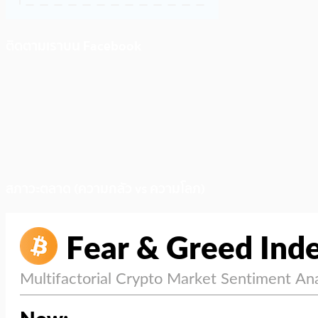
ติดตามเราบน Facebook
สภาวะตลาด (ความกลัว vs ความโลภ)