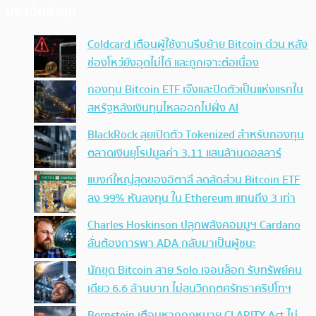
ประเด็นล่าสุด
Coldcard เตือนผู้ใช้งานรีบย้าย Bitcoin ด่วน หลัง
ช่องโหว่ยังอุดไม่ได้ และถูกเจาะต่อเนื่อง
กองทุน Bitcoin ETF เจ๊งและปิดตัวเป็นแห่งแรกใน
สหรัฐหลังเงินทุนไหลออกไปฝั่ง AI
BlackRock ลุยเปิดตัว Tokenized สำหรับกองทุน
ตลาดเงินยุโรปมูลค่า 3.11 แสนล้านดอลลาร์
แบงก์ใหญ่สุดของอิตาลี ลดสัดส่วน Bitcoin ETF
ลง 99% หันลงทุน ใน Ethereum แทนถึง 3 เท่า
Charles Hoskinson ปลุกพลังคอมมูฯ Cardano
ลั่นต้องการพา ADA กลับมาเป็นผู้ชนะ
นักขุด Bitcoin สาย Solo เจอบล็อก รับทรัพย์คน
เดียว 6.6 ล้านบาท ไม่สนวิกฤตศรัทธาคริปโทฯ
Bernstein เตือนหากกฎหมาย CLARITY Act ไม่