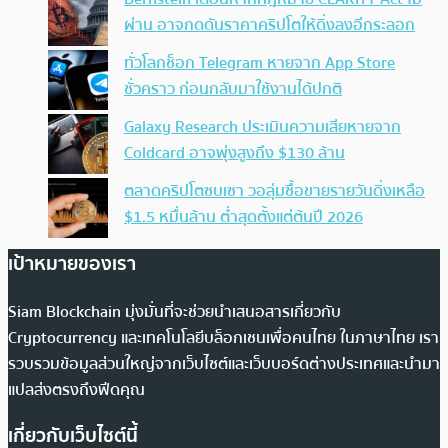
ผ่าน อาจกดดันราคาคริปโตให้ดิ่งลงอีกระลอก
ทั่วโลกช็อก Telegram หายจาก App Store
ชั่วคราว ก่อนกลับมาใช้งานได้ปกติ
Galaxy Research ประเมินความเสียหายจาก
Coldcard อาจพุ่งสูงถึง $130 ล้าน
ตลาดคริปโตซบเซา วอลุ่มซื้อขายรายวันดิ่งเหลือ
$1.5 หมื่นล้าน ต่ำสุดตั้งแต่ต้นปี 2026
เป้าหมายของเรา
Siam Blockchain มุ่งมั่นที่จะช่วยนำเสนอสารเกี่ยวกับ
Cryptocurrency และเทคโนโลยีบล็อกเชนเพื่อคนไทย ในภาษาไทย เรา
รวบรวมข้อมูลส่วนใหญ่จากเว็บไซต์และเว็บบอร์ดต่างประเทศและนำมา
แปลส่งตรงถึงฟีดคุณ
เกี่ยวกับเว็บไซต์นี้