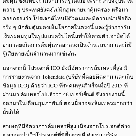
ต้มตุ๋น ซึ่งแทบจะไม่สามารถรู้ได้เลย เพราะว่าปัจจุบัน ใน
หลาย ๆ ประเทศยังคงไม่มีกฎหมายมาคุ้มครอง หรือมา
คอยกรองว่า โปรเจกต์ไหนมีตัวตนและมีความน่าเชื่อถือ
จริง ๆ นักต้มตุ๋นมองเห็นโอกาสในตรงนี้ และรู้ว่าการรับ
เงินระดมทุนในรูปแบบคริปโตนั้นทำให้ตามตัวเอาผิดได้
ยาก เลยเกิดการต้มตุ๋นหลอกลวงเป็นจำนวนมาก และก็มี
ผู้เสียหายเป็นจำนวนมากเช่นกัน
นอกจากนี้ โปรเจกต์ ICO ยังมีอัตราการล้มเหลวที่สูง มี
การรายงานจาก Tokendata (บริษัทที่คอยติดตาม และเก็บ
ข้อมูล ICO) ด้วยว่า ICO ที่ระดมทุนสำเร็จเมื่อปี 2017 ที่
ผ่านมา ล้มเหลวไปแล้วว่า 46 เปอร์เซ็นต์ ซึ่งรายงานนี้
ออกมาในเดือนกุมภาพันธ์ ตอนนี้อาจจะล้มเหลวมากกว่า
นั้นก็ได้
สาเหตุที่มีอัตราการล้มเหลวที่สูง เนื่องจากโปรเจกต์ต่าง
ๆ อาจจะไม่ใช่โปรเจกต์ที่มีพื้นฐานดี ดังเช่น บริษัท