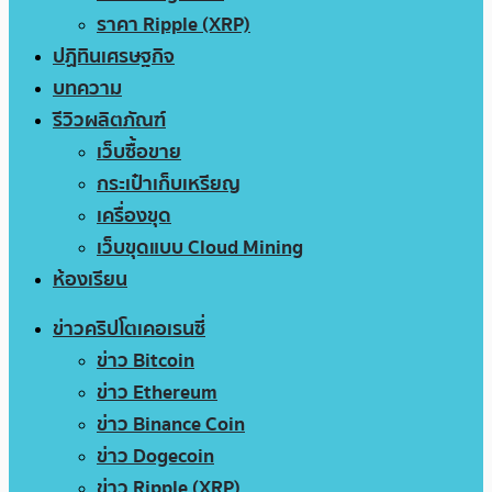
ราคา Ripple (XRP)
ปฏิทินเศรษฐกิจ
บทความ
รีวิวผลิตภัณฑ์
เว็บซื้อขาย
กระเป๋าเก็บเหรียญ
เครื่องขุด
เว็บขุดแบบ Cloud Mining
ห้องเรียน
ข่าวคริปโตเคอเรนซี่
ข่าว Bitcoin
ข่าว Ethereum
ข่าว Binance Coin
ข่าว Dogecoin
ข่าว Ripple (XRP)