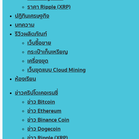
ราคา Ripple (XRP)
ปฏิทินเศรษฐกิจ
บทความ
รีวิวผลิตภัณฑ์
เว็บซื้อขาย
กระเป๋าเก็บเหรียญ
เครื่องขุด
เว็บขุดแบบ Cloud Mining
ห้องเรียน
ข่าวคริปโตเคอเรนซี่
ข่าว Bitcoin
ข่าว Ethereum
ข่าว Binance Coin
ข่าว Dogecoin
ข่าว Ripple (XRP)