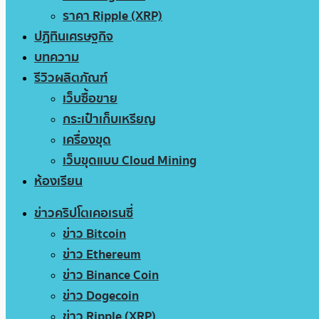
ราคา Ripple (XRP)
ปฏิทินเศรษฐกิจ
บทความ
รีวิวผลิตภัณฑ์
เว็บซื้อขาย
กระเป๋าเก็บเหรียญ
เครื่องขุด
เว็บขุดแบบ Cloud Mining
ห้องเรียน
ข่าวคริปโตเคอเรนซี่
ข่าว Bitcoin
ข่าว Ethereum
ข่าว Binance Coin
ข่าว Dogecoin
ข่าว Ripple (XRP)