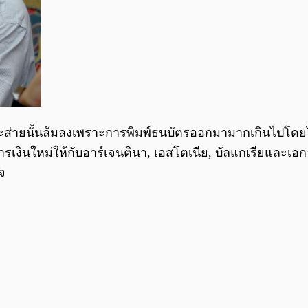
ส่ายนั้นล้มลงเพราะการพิมพ์ธนบัตรออกมามากเกินไปโดยไม่พิ
งินใหม่ให้กับอาร์เจนตินา, เอสโตเนีย, บัลแกเรียและเอก
จ