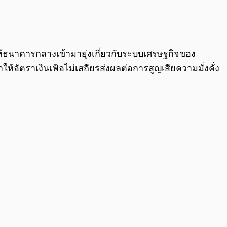
0:00
/
0:00
้ธนาคารกลางเข้ามายุ่งเกี่ยวกับระบบเศรษฐกิจของ
ัตราเงินเฟ้อไม่เสถียรส่งผลต่อการสูญเสียความมั่งคั่ง