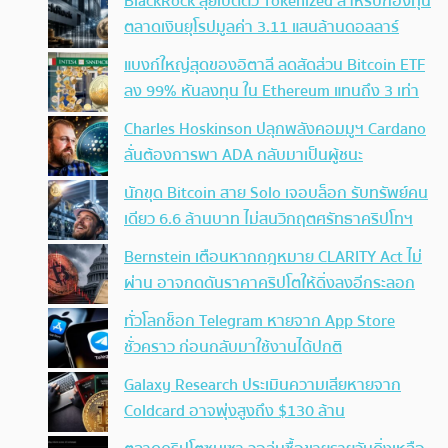
BlackRock ลุยเปิดตัว Tokenized สำหรับกองทุน
ตลาดเงินยุโรปมูลค่า 3.11 แสนล้านดอลลาร์
แบงก์ใหญ่สุดของอิตาลี ลดสัดส่วน Bitcoin ETF
ลง 99% หันลงทุน ใน Ethereum แทนถึง 3 เท่า
Charles Hoskinson ปลุกพลังคอมมูฯ Cardano
ลั่นต้องการพา ADA กลับมาเป็นผู้ชนะ
นักขุด Bitcoin สาย Solo เจอบล็อก รับทรัพย์คน
เดียว 6.6 ล้านบาท ไม่สนวิกฤตศรัทธาคริปโทฯ
Bernstein เตือนหากกฎหมาย CLARITY Act ไม่
ผ่าน อาจกดดันราคาคริปโตให้ดิ่งลงอีกระลอก
ทั่วโลกช็อก Telegram หายจาก App Store
ชั่วคราว ก่อนกลับมาใช้งานได้ปกติ
Galaxy Research ประเมินความเสียหายจาก
Coldcard อาจพุ่งสูงถึง $130 ล้าน