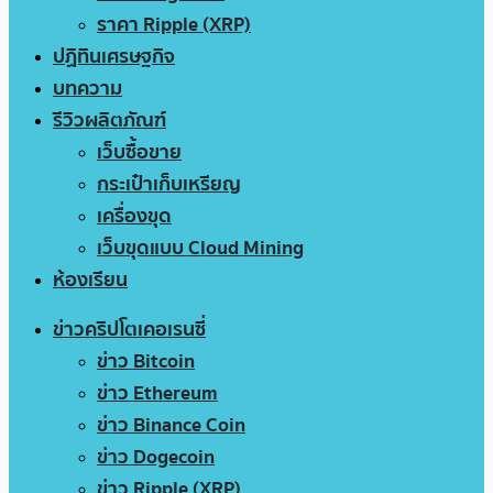
ราคา Ripple (XRP)
ปฏิทินเศรษฐกิจ
บทความ
รีวิวผลิตภัณฑ์
เว็บซื้อขาย
กระเป๋าเก็บเหรียญ
เครื่องขุด
เว็บขุดแบบ Cloud Mining
ห้องเรียน
ข่าวคริปโตเคอเรนซี่
ข่าว Bitcoin
ข่าว Ethereum
ข่าว Binance Coin
ข่าว Dogecoin
ข่าว Ripple (XRP)