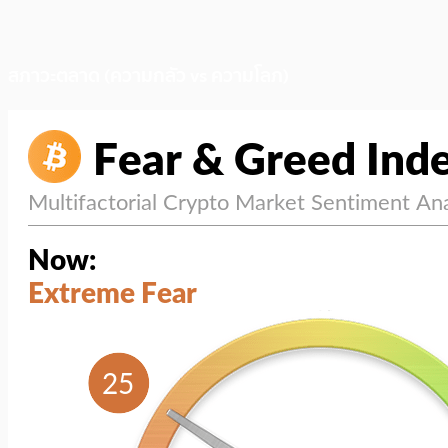
สภาวะตลาด (ความกลัว vs ความโลภ)