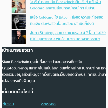
‘อ.ตั๊ม’ ถอดปลั้ก Blockclock เก็บเข้าตู้ หวั่นพิษ
Coldcard ลุกลามสู่อุปกรณ์คริปโทฯ ในบ้าน
เหยื่อ Coldcard ใช้ Bitcoin ส่งข้อความหาโจรขอ
คืนเงิน ตัดพ้อชีวิตโอนกลับมาสักนิดก็ยังดี
จับตา Strategy ส่อแววเทขายรอบ 4 ? โอน 1,030
BTC มูลค่าทะลุ 2 พันล้านบาท ออกจากกระเป๋า
เป้าหมายของเรา
Siam Blockchain มุ่งมั่นที่จะช่วยนำเสนอสารเกี่ยวกับ
Cryptocurrency และเทคโนโลยีบล็อกเชนเพื่อคนไทย ในภาษาไทย เรา
รวบรวมข้อมูลส่วนใหญ่จากเว็บไซต์และเว็บบอร์ดต่างประเทศและนำมา
แปลส่งตรงถึงฟีดคุณ
เกี่ยวกับเว็บไซต์นี้
ทีมงาน
ติดต่อเรา