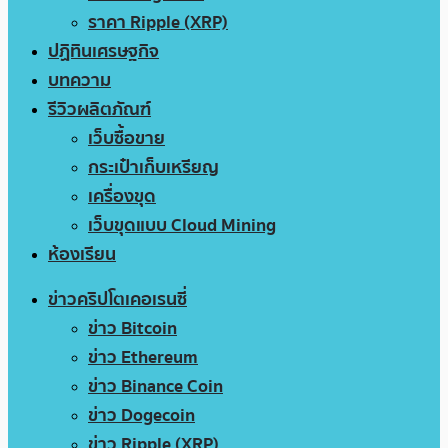
ราคา Ripple (XRP)
ปฏิทินเศรษฐกิจ
บทความ
รีวิวผลิตภัณฑ์
เว็บซื้อขาย
กระเป๋าเก็บเหรียญ
เครื่องขุด
เว็บขุดแบบ Cloud Mining
ห้องเรียน
ข่าวคริปโตเคอเรนซี่
ข่าว Bitcoin
ข่าว Ethereum
ข่าว Binance Coin
ข่าว Dogecoin
ข่าว Ripple (XRP)