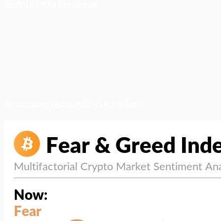
ติดตามเราบน Facebook
สภาวะตลาด (ความกลัว vs ความโลภ)