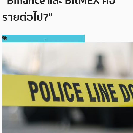
“Binance และ BitMEX คือ
รายต่อไป?”
กฎหมายและรัฐบาล
,
ข่าว Binance Coin