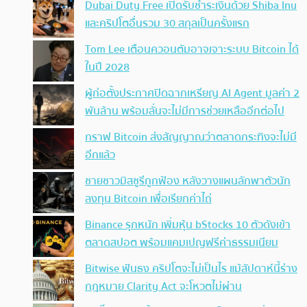
Dubai Duty Free เปิดรับชำระเงินด้วย Shiba Inu
และคริปโตอื่นรวม 30 สกุลเป็นครั้งแรก
Tom Lee เตือนควอนตัมอาจเจาะระบบ Bitcoin ได้
ในปี 2028
ผู้ก่อตั้งประกาศปิดฉากเหรียญ AI Agent มูลค่า 2
พันล้าน พร้อมลั่นจะไม่มีการช่วยเหลืออีกต่อไป
กราฟ Bitcoin ส่งสัญญาณว่าตลาดกระทิงจะไม่มี
อีกแล้ว
ชายชาวมิสซูรีถูกฟ้อง หลังวางแผนลักพาตัวนัก
ลงทุน Bitcoin เพื่อเรียกค่าไถ่
Binance รุกหนัก เพิ่มหุ้น bStocks 10 ตัวดังเข้า
ตลาดสปอต พร้อมแคมเปญฟรีค่าธรรมเนียม
Bitwise ฟันธง คริปโตจะไม่เป็นไร แม้สัปดาห์นี้ร่าง
กฎหมาย Clarity Act จะโหวตไม่ผ่าน