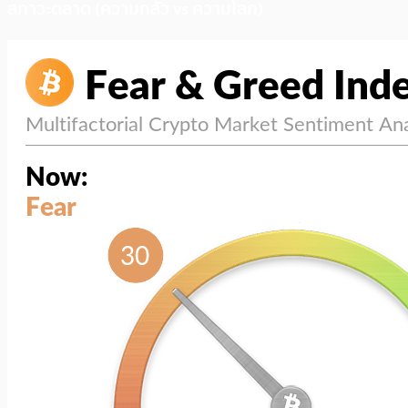
สภาวะตลาด (ความกลัว vs ความโลภ)