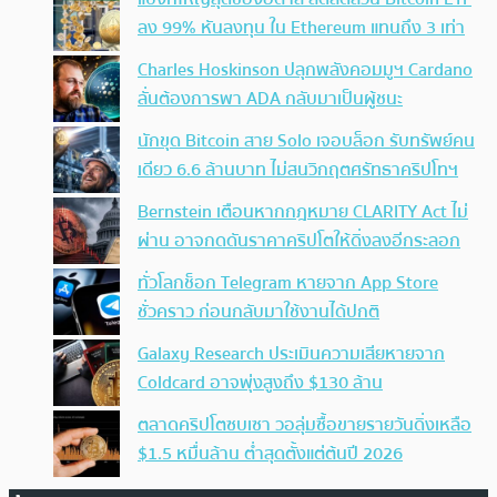
ลง 99% หันลงทุน ใน Ethereum แทนถึง 3 เท่า
Charles Hoskinson ปลุกพลังคอมมูฯ Cardano
ลั่นต้องการพา ADA กลับมาเป็นผู้ชนะ
นักขุด Bitcoin สาย Solo เจอบล็อก รับทรัพย์คน
เดียว 6.6 ล้านบาท ไม่สนวิกฤตศรัทธาคริปโทฯ
Bernstein เตือนหากกฎหมาย CLARITY Act ไม่
ผ่าน อาจกดดันราคาคริปโตให้ดิ่งลงอีกระลอก
ทั่วโลกช็อก Telegram หายจาก App Store
ชั่วคราว ก่อนกลับมาใช้งานได้ปกติ
Galaxy Research ประเมินความเสียหายจาก
Coldcard อาจพุ่งสูงถึง $130 ล้าน
ตลาดคริปโตซบเซา วอลุ่มซื้อขายรายวันดิ่งเหลือ
$1.5 หมื่นล้าน ต่ำสุดตั้งแต่ต้นปี 2026