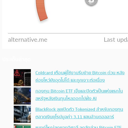
ประเด็นล่าสุด
Coldcard เตือนผู้ใช้งานรีบย้าย Bitcoin ด่วน หลัง
ช่องโหว่ยังอุดไม่ได้ และถูกเจาะต่อเนื่อง
กองทุน Bitcoin ETF เจ๊งและปิดตัวเป็นแห่งแรกใน
สหรัฐหลังเงินทุนไหลออกไปฝั่ง AI
BlackRock ลุยเปิดตัว Tokenized สำหรับกองทุน
ตลาดเงินยุโรปมูลค่า 3.11 แสนล้านดอลลาร์
แบงก์ใหญ่สุดของอิตาลี ลดสัดส่วน Bitcoin ETF