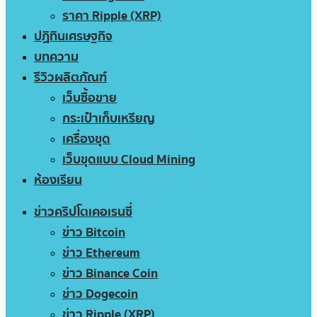
ราคา Ripple (XRP)
ปฏิทินเศรษฐกิจ
บทความ
รีวิวผลิตภัณฑ์
เว็บซื้อขาย
กระเป๋าเก็บเหรียญ
เครื่องขุด
เว็บขุดแบบ Cloud Mining
ห้องเรียน
ข่าวคริปโตเคอเรนซี่
ข่าว Bitcoin
ข่าว Ethereum
ข่าว Binance Coin
ข่าว Dogecoin
ข่าว Ripple (XRP)