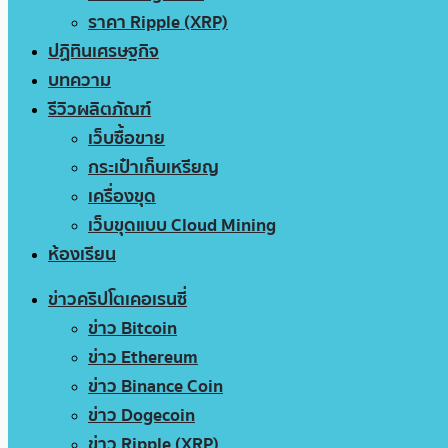
ราคา Ripple (XRP)
ปฏิทินเศรษฐกิจ
บทความ
รีวิวผลิตภัณฑ์
เว็บซื้อขาย
กระเป๋าเก็บเหรียญ
เครื่องขุด
เว็บขุดแบบ Cloud Mining
ห้องเรียน
ข่าวคริปโตเคอเรนซี่
ข่าว Bitcoin
ข่าว Ethereum
ข่าว Binance Coin
ข่าว Dogecoin
ข่าว Ripple (XRP)