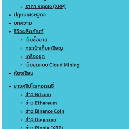
ราคา Ripple (XRP)
ปฏิทินเศรษฐกิจ
บทความ
รีวิวผลิตภัณฑ์
เว็บซื้อขาย
กระเป๋าเก็บเหรียญ
เครื่องขุด
เว็บขุดแบบ Cloud Mining
ห้องเรียน
ข่าวคริปโตเคอเรนซี่
ข่าว Bitcoin
ข่าว Ethereum
ข่าว Binance Coin
ข่าว Dogecoin
ข่าว Ripple (XRP)