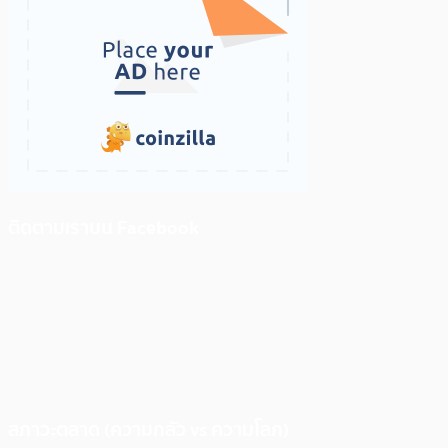
ติดตามเราบน Facebook
สภาวะตลาด (ความกลัว vs ความโลภ)