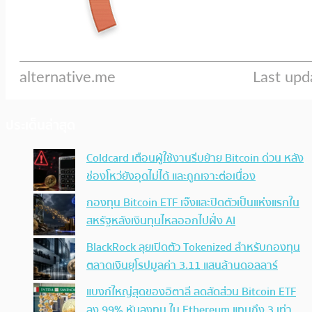
ประเด็นล่าสุด
Coldcard เตือนผู้ใช้งานรีบย้าย Bitcoin ด่วน หลัง
ช่องโหว่ยังอุดไม่ได้ และถูกเจาะต่อเนื่อง
กองทุน Bitcoin ETF เจ๊งและปิดตัวเป็นแห่งแรกใน
สหรัฐหลังเงินทุนไหลออกไปฝั่ง AI
BlackRock ลุยเปิดตัว Tokenized สำหรับกองทุน
ตลาดเงินยุโรปมูลค่า 3.11 แสนล้านดอลลาร์
แบงก์ใหญ่สุดของอิตาลี ลดสัดส่วน Bitcoin ETF
ลง 99% หันลงทุน ใน Ethereum แทนถึง 3 เท่า