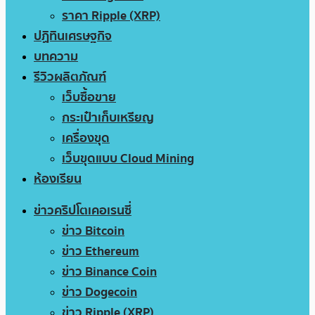
ราคา Ripple (XRP)
ปฏิทินเศรษฐกิจ
บทความ
รีวิวผลิตภัณฑ์
เว็บซื้อขาย
กระเป๋าเก็บเหรียญ
เครื่องขุด
เว็บขุดแบบ Cloud Mining
ห้องเรียน
ข่าวคริปโตเคอเรนซี่
ข่าว Bitcoin
ข่าว Ethereum
ข่าว Binance Coin
ข่าว Dogecoin
ข่าว Ripple (XRP)