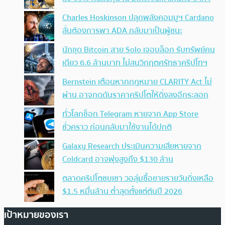
Charles Hoskinson ปลุกพลังคอมมูฯ Cardano
ลั่นต้องการพา ADA กลับมาเป็นผู้ชนะ
นักขุด Bitcoin สาย Solo เจอบล็อก รับทรัพย์คน
เดียว 6.6 ล้านบาท ไม่สนวิกฤตศรัทธาคริปโทฯ
Bernstein เตือนหากกฎหมาย CLARITY Act ไม่
ผ่าน อาจกดดันราคาคริปโตให้ดิ่งลงอีกระลอก
ทั่วโลกช็อก Telegram หายจาก App Store
ชั่วคราว ก่อนกลับมาใช้งานได้ปกติ
Galaxy Research ประเมินความเสียหายจาก
Coldcard อาจพุ่งสูงถึง $130 ล้าน
ตลาดคริปโตซบเซา วอลุ่มซื้อขายรายวันดิ่งเหลือ
$1.5 หมื่นล้าน ต่ำสุดตั้งแต่ต้นปี 2026
เป้าหมายของเรา